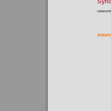
Syn
catacom
Anton