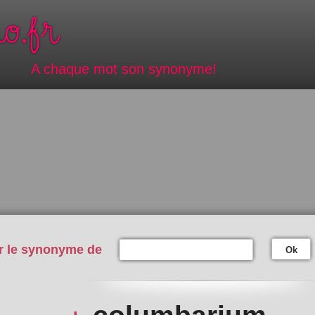
A chaque mot son synonyme!
r le synonyme de
Ok