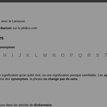
m
avec le Larousse
mbarium
sur le ptidico.com
es
 synonymes
H
I
J
K
L
M
N
O
P
Q
R
S
 signification qu'un autre mot, ou une signification presque semblable. Les
s
ilise des
synonymes
, la phrase
ne change pas de sens
.
ouve dans les articles de
dictionnaire.