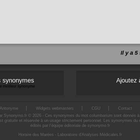
Il y a
es synonymes
Ajoutez 
 le meilleur synonyme
Antonyme
Widgets webmasters
CGU
Contact
Synonymo.fr © 2026 - Ces synonymes du mot columbarium sont donnés à titre 
t gratuite et réservée à un usage strictement personnel. Les synonymes du 
édités par l’équipe éditoriale de synonymo.fr
Horaire des Marées
-
Laboratoire d'Analyses Médicales.fr