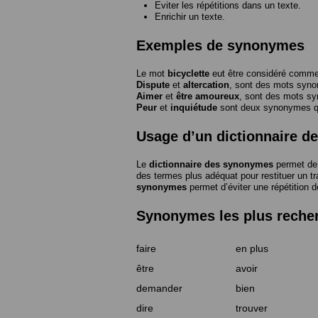
Eviter les répétitions dans un texte.
Enrichir un texte.
Exemples de synonymes
Le mot
bicyclette
eut être considéré com
Dispute
et
altercation
, sont des mots syn
Aimer
et
être amoureux
, sont des mots s
Peur
et
inquiétude
sont deux synonymes que
Usage d’un dictionnaire 
Le
dictionnaire des synonymes
permet de 
des termes plus adéquat pour restituer un trai
synonymes
permet d’éviter une répétition d
Synonymes les plus reche
faire
en plus
être
avoir
demander
bien
dire
trouver