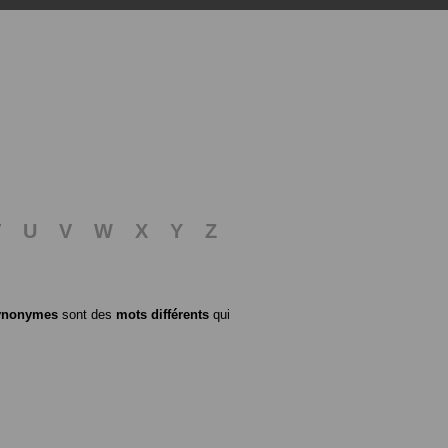
T
U
V
W
X
Y
Z
ynonymes
sont des
mots différents
qui