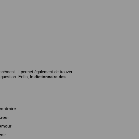
anément. Il permet également de trouver
n question. Enfin, le
dictionnaire des
contraire
créer
amour
voir