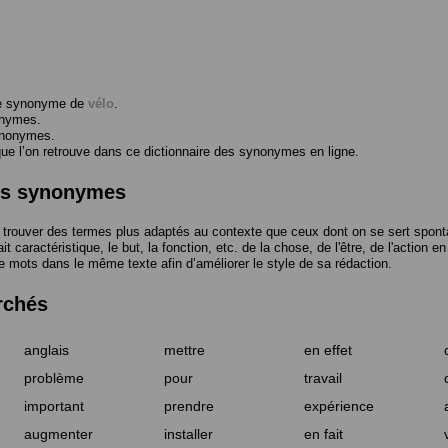
me synonyme de
vélo
.
onymes.
ynonymes.
 l’on retrouve dans ce dictionnaire des synonymes en ligne.
des synonymes
trouver des termes plus adaptés au contexte que ceux dont on se sert spont
t caractéristique, le but, la fonction, etc. de la chose, de l'être, de l'action e
e mots dans le même texte afin d’améliorer le style de sa rédaction.
rchés
anglais
mettre
en effet
problème
pour
travail
important
prendre
expérience
augmenter
installer
en fait