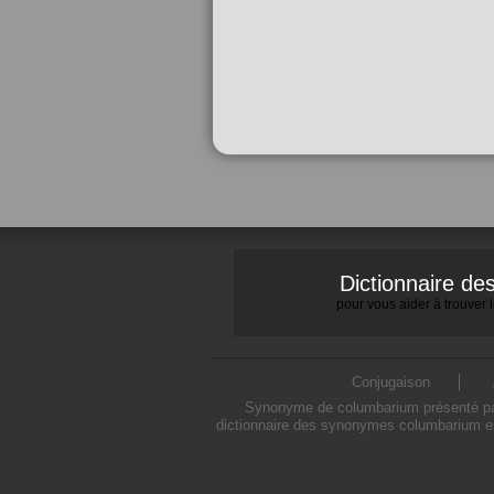
Dictionnaire d
pour vous aider à trouver
Conjugaison
Synonyme de columbarium présenté par 
dictionnaire des synonymes columbarium es