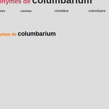
columbarium
onymes de
bes
caveau
cimetière
colombaire
columbarium
ymes de