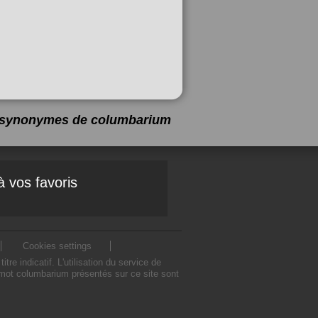
 5 synonymes de
columbarium
à vos favoris
Cookies settings
indicatif. L'utilisation du service de
mot columbarium présentés sur ce site sont