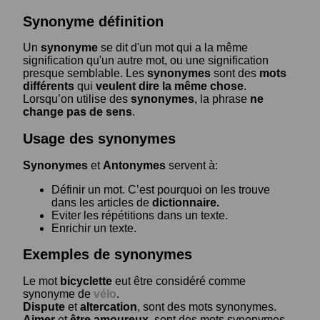
Synonyme définition
Un
synonyme
se dit d'un mot qui a la même
signification qu'un autre mot, ou une signification
presque semblable. Les
synonymes
sont des
mots
différents
qui
veulent dire la même chose
.
Lorsqu’on utilise des
synonymes
, la phrase
ne
change pas de sens
.
Usage des synonymes
Synonymes
et
Antonymes
servent à:
Définir un mot. C’est pourquoi on les trouve
dans les articles de
dictionnaire.
Eviter les répétitions dans un texte.
Enrichir un texte.
Exemples de synonymes
Le mot
bicyclette
eut être considéré comme
synonyme de
vélo
.
Dispute
et
altercation
, sont des mots synonymes.
Aimer
et
être amoureux
, sont des mots synonymes.