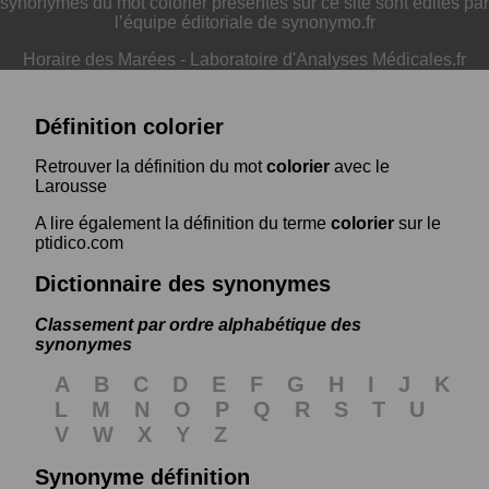
synonymes du mot colorier présentés sur ce site sont édités par
l’équipe éditoriale de synonymo.fr
Horaire des Marées
-
Laboratoire d'Analyses Médicales.fr
Définition colorier
Retrouver la définition du mot
colorier
avec le
Larousse
A lire également la définition du terme
colorier
sur le
ptidico.com
Dictionnaire des synonymes
Classement par ordre alphabétique des
synonymes
A
B
C
D
E
F
G
H
I
J
K
L
M
N
O
P
Q
R
S
T
U
V
W
X
Y
Z
Synonyme définition