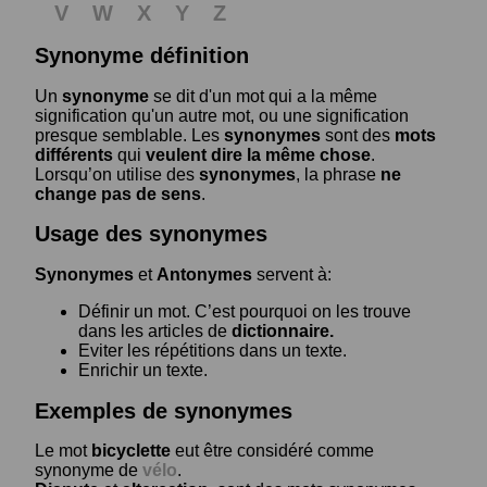
V
W
X
Y
Z
Synonyme définition
Un
synonyme
se dit d'un mot qui a la même
signification qu'un autre mot, ou une signification
presque semblable. Les
synonymes
sont des
mots
différents
qui
veulent dire la même chose
.
Lorsqu’on utilise des
synonymes
, la phrase
ne
change pas de sens
.
Usage des synonymes
Synonymes
et
Antonymes
servent à:
Définir un mot. C’est pourquoi on les trouve
dans les articles de
dictionnaire.
Eviter les répétitions dans un texte.
Enrichir un texte.
Exemples de synonymes
Le mot
bicyclette
eut être considéré comme
synonyme de
vélo
.