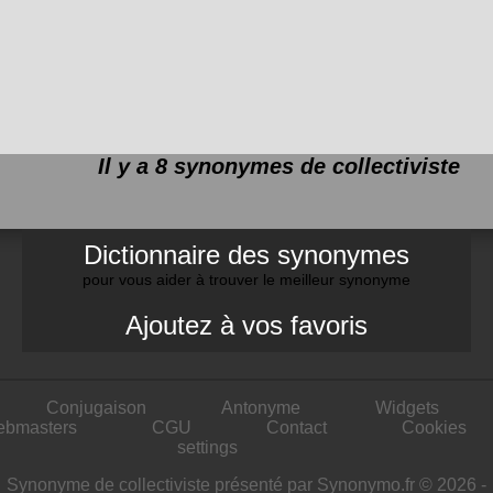
Il y a 8 synonymes de
collectiviste
Dictionnaire des synonymes
pour vous aider à trouver le meilleur synonyme
Ajoutez à vos favoris
Conjugaison
Antonyme
Widgets
ebmasters
CGU
Contact
Cookies
settings
Synonyme de collectiviste présenté par Synonymo.fr © 2026 -