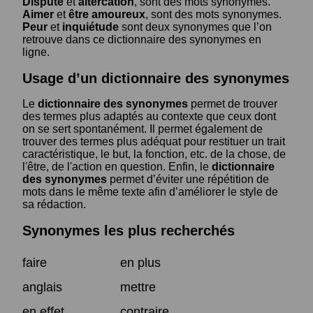
Dispute
et
altercation
, sont des mots synonymes.
Aimer
et
être amoureux
, sont des mots synonymes.
Peur
et
inquiétude
sont deux synonymes que l’on
retrouve dans ce dictionnaire des synonymes en
ligne.
Usage d’un dictionnaire des synonymes
Le
dictionnaire des synonymes
permet de trouver
des termes plus adaptés au contexte que ceux dont
on se sert spontanément. Il permet également de
trouver des termes plus adéquat pour restituer un trait
caractéristique, le but, la fonction, etc. de la chose, de
l'être, de l'action en question. Enfin, le
dictionnaire
des synonymes
permet d’éviter une répétition de
mots dans le même texte afin d’améliorer le style de
sa rédaction.
Synonymes les plus recherchés
faire
en plus
anglais
mettre
en effet
contraire