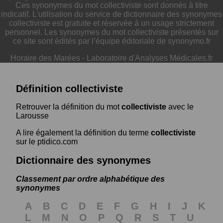
Ces synonymes du mot collectiviste sont donnés à titre
indicatif. L'utilisation du service de dictionnaire des synonymes
collectiviste est gratuite et réservée à un usage strictement
personnel. Les synonymes du mot collectiviste présentés sur
ce site sont édités par l’équipe éditoriale de synonymo.fr
Horaire des Marées
-
Laboratoire d'Analyses Médicales.fr
Définition collectiviste
Retrouver la définition du mot
collectiviste
avec le
Larousse
A lire également la définition du terme
collectiviste
sur le ptidico.com
Dictionnaire des synonymes
Classement par ordre alphabétique des
synonymes
A
B
C
D
E
F
G
H
I
J
K
L
M
N
O
P
Q
R
S
T
U