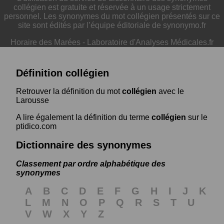
collégien est gratuite et réservée à un usage strictement
personnel. Les synonymes du mot collégien présentés sur ce
site sont édités par l’équipe éditoriale de synonymo.fr
Horaire des Marées
-
Laboratoire d'Analyses Médicales.fr
Définition collégien
Retrouver la définition du mot
collégien
avec le
Larousse
A lire également la définition du terme
collégien
sur le
ptidico.com
Dictionnaire des synonymes
Classement par ordre alphabétique des
synonymes
A
B
C
D
E
F
G
H
I
J
K
L
M
N
O
P
Q
R
S
T
U
V
W
X
Y
Z