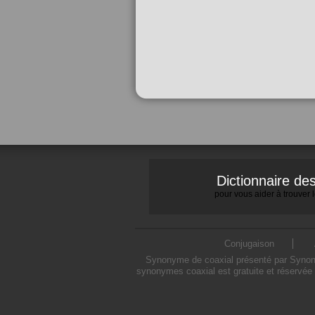
Dictionnaire d
pour vous aider à trouver
Conjugaison
Synonyme de coaxial présenté par Synonym
synonymes coaxial est gratuite et réservée 