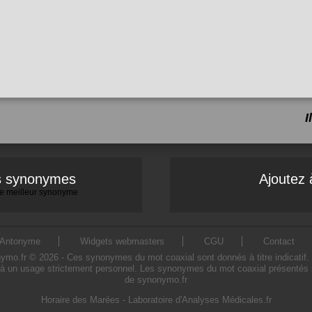
I
es synonymes
Ajoutez 
 le meilleur synonyme
Antonyme
Widgets webmasters
CGU
Contact
o.fr © 2026 - Ces synonymes du mot coaxial sont donnés à titre indicatif. L'u
à un usage strictement personnel. Les synonymes du mot coaxial présentés sur
de synonymo.fr
Horaire des Marées
-
Laboratoire d'Analyses Médicales.fr