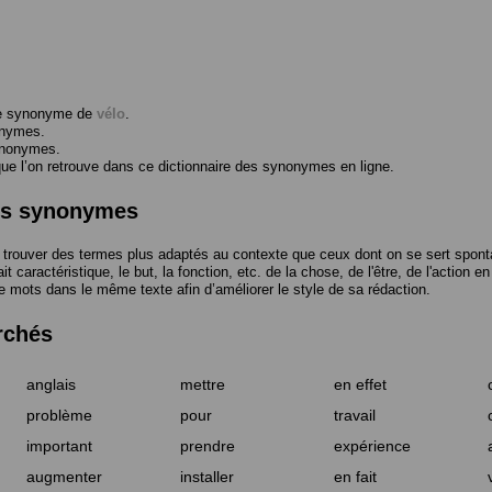
me synonyme de
vélo
.
onymes.
ynonymes.
 l’on retrouve dans ce dictionnaire des synonymes en ligne.
des synonymes
trouver des termes plus adaptés au contexte que ceux dont on se sert spont
t caractéristique, le but, la fonction, etc. de la chose, de l'être, de l'action e
e mots dans le même texte afin d’améliorer le style de sa rédaction.
rchés
anglais
mettre
en effet
problème
pour
travail
important
prendre
expérience
augmenter
installer
en fait