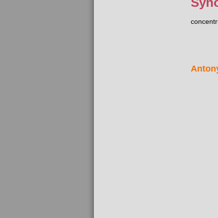
Syn
concentr
Anton