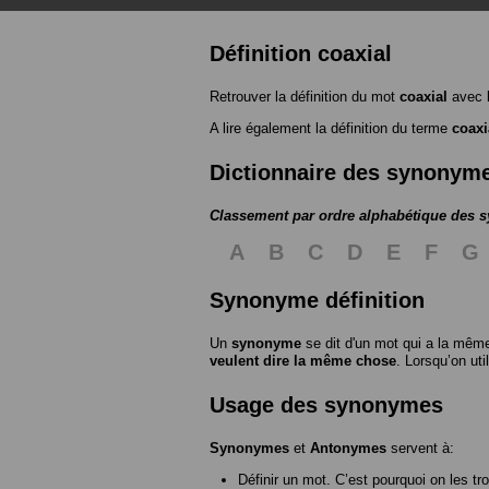
Définition coaxial
Retrouver la définition du mot
coaxial
avec 
A lire également la définition du terme
coaxi
Dictionnaire des synonym
Classement par ordre alphabétique des
A
B
C
D
E
F
G
Synonyme définition
Un
synonyme
se dit d'un mot qui a la même
veulent dire la même chose
. Lorsqu’on ut
Usage des synonymes
Synonymes
et
Antonymes
servent à:
Définir un mot. C’est pourquoi on les tr