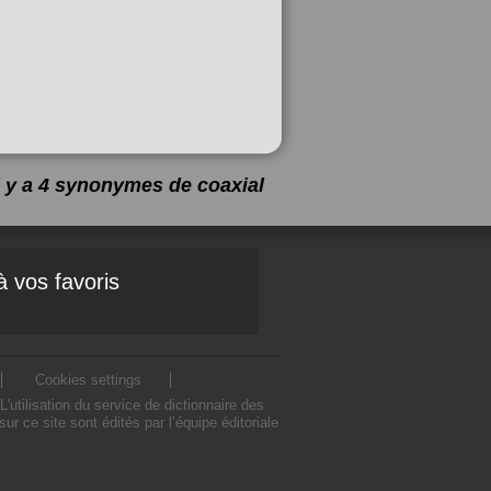
l y a 4 synonymes de
coaxial
à vos favoris
Cookies settings
tilisation du service de dictionnaire des
 ce site sont édités par l’équipe éditoriale