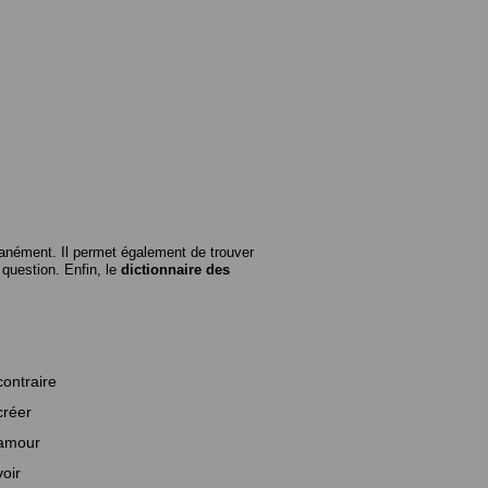
anément. Il permet également de trouver
n question. Enfin, le
dictionnaire des
contraire
créer
amour
voir