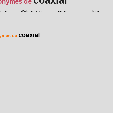
coaxial
onymes de
ique
d'alimentation
feeder
ligne
coaxial
ymes de