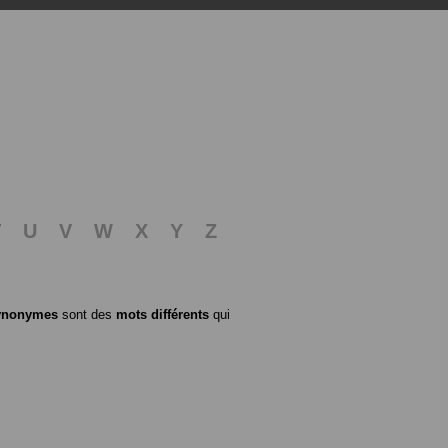
T
U
V
W
X
Y
Z
ynonymes
sont des
mots différents
qui