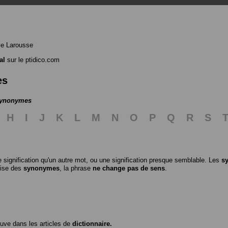
le Larousse
al
sur le ptidico.com
es
 synonymes
H
I
J
K
L
M
N
O
P
Q
R
S
 signification qu'un autre mot, ou une signification presque semblable. Les
s
ilise des
synonymes
, la phrase
ne change pas de sens
.
ouve dans les articles de
dictionnaire.