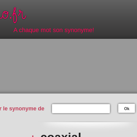
A chaque mot son synonyme!
r le synonyme de
Ok