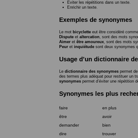
Eviter les répétitions dans un texte.
Enrichir un texte.
Exemples de synonymes
Le mot
bicyclette
eut être considéré com
Dispute
et
altercation
, sont des mots syn
Aimer
et
être amoureux
, sont des mots s
Peur
et
inquiétude
sont deux synonymes que
Usage d’un dictionnaire 
Le
dictionnaire des synonymes
permet de 
des termes plus adéquat pour restituer un trai
synonymes
permet d’éviter une répétition d
Synonymes les plus reche
faire
en plus
être
avoir
demander
bien
dire
trouver