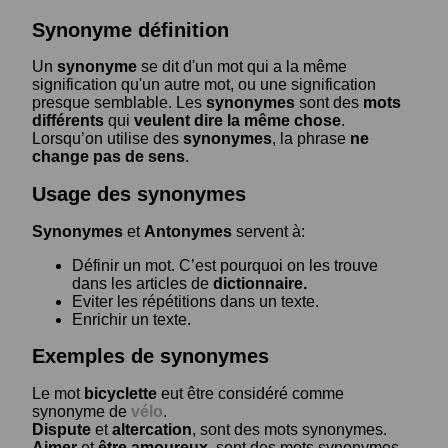
Synonyme définition
Un
synonyme
se dit d'un mot qui a la même
signification qu'un autre mot, ou une signification
presque semblable. Les
synonymes
sont des
mots
différents
qui
veulent dire la même chose
.
Lorsqu’on utilise des
synonymes
, la phrase
ne
change pas de sens
.
Usage des synonymes
Synonymes
et
Antonymes
servent à:
Définir un mot. C’est pourquoi on les trouve
dans les articles de
dictionnaire.
Eviter les répétitions dans un texte.
Enrichir un texte.
Exemples de synonymes
Le mot
bicyclette
eut être considéré comme
synonyme de
vélo
.
Dispute
et
altercation
, sont des mots synonymes.
Aimer
et
être amoureux
, sont des mots synonymes.