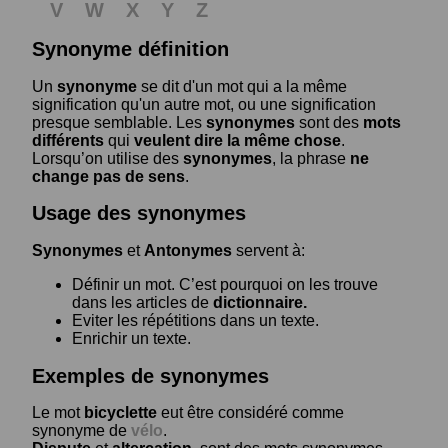
V
W
X
Y
Z
Synonyme définition
Un
synonyme
se dit d'un mot qui a la même
signification qu'un autre mot, ou une signification
presque semblable. Les
synonymes
sont des
mots
différents
qui
veulent dire la même chose
.
Lorsqu’on utilise des
synonymes
, la phrase
ne
change pas de sens
.
Usage des synonymes
Synonymes
et
Antonymes
servent à:
Définir un mot. C’est pourquoi on les trouve
dans les articles de
dictionnaire.
Eviter les répétitions dans un texte.
Enrichir un texte.
Exemples de synonymes
Le mot
bicyclette
eut être considéré comme
synonyme de
vélo
.