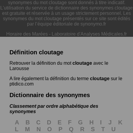
synonymes du mot cloutage sont donnés à titre indicatif.
L'utilisation du service de dictionnaire des synonymes cloutage
est gratuite et réservée à un usage strictement personnel. Les
synonymes du mot cloutage présentés sur ce site sont édités
par l’équipe éditoriale de synonymo.fr
Horaire des Marées
-
Laboratoire d'Analyses Médicales.fr
Définition cloutage
Retrouver la définition du mot
cloutage
avec le
Larousse
A lire également la définition du terme
cloutage
sur le
ptidico.com
Dictionnaire des synonymes
Classement par ordre alphabétique des
synonymes
A
B
C
D
E
F
G
H
I
J
K
L
M
N
O
P
Q
R
S
T
U