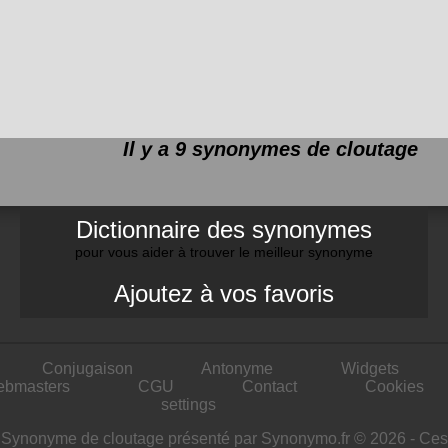
Il y a 9 synonymes de
cloutage
Dictionnaire des synonymes
pour vous aider à trouver le meilleur synonyme
Ajoutez à vos favoris
Conjugaison
Antonyme
Widgets
ebmasters
CGU
Contact
Cookies
settings
Synonyme de cloutage présenté par Synonymo.fr © 2026 - Ces