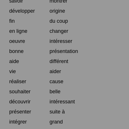
savoir
montrer
développer
origine
fin
du coup
en ligne
changer
oeuvre
intéresser
bonne
présentation
aide
différent
vie
aider
réaliser
cause
souhaiter
belle
découvrir
intéressant
présenter
suite à
intégrer
grand