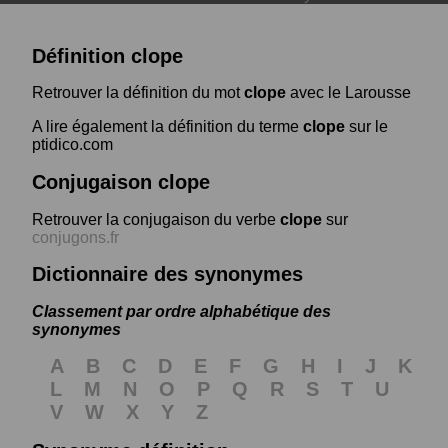
Définition clope
Retrouver la définition du mot
clope
avec le Larousse
A lire également la définition du terme
clope
sur le
ptidico.com
Conjugaison clope
Retrouver la conjugaison du verbe
clope
sur
conjugons.fr
Dictionnaire des synonymes
Classement par ordre alphabétique des
synonymes
A
B
C
D
E
F
G
H
I
J
K
L
M
N
O
P
Q
R
S
T
U
V
W
X
Y
Z