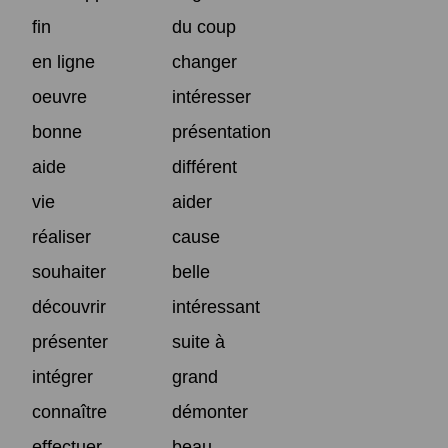
fin
du coup
en ligne
changer
oeuvre
intéresser
bonne
présentation
aide
différent
vie
aider
réaliser
cause
souhaiter
belle
découvrir
intéressant
présenter
suite à
intégrer
grand
connaître
démonter
effectuer
beau