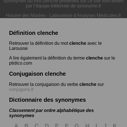
synonymes du mot clenche présentés sur ce site sont édités
par l’équipe éditoriale de synonymo.fr
Horaire des Marées
-
Laboratoire d'Analyses Médicales.fr
Définition clenche
Retrouver la définition du mot
clenche
avec le
Larousse
A lire également la définition du terme
clenche
sur le
ptidico.com
Conjugaison clenche
Retrouver la conjugaison du verbe
clenche
sur
conjugons.fr
Dictionnaire des synonymes
Classement par ordre alphabétique des
synonymes
A
B
C
D
E
F
G
H
I
J
K