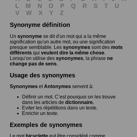
L
M
N
O
P
Q
R
S
T
U
V
W
X
Y
Z
Synonyme définition
Un
synonyme
se dit d'un mot qui a la même
signification qu'un autre mot, ou une signification
presque semblable. Les
synonymes
sont des
mots
différents
qui
veulent dire la même chose
.
Lorsqu’on utilise des
synonymes
, la phrase
ne
change pas de sens
.
Usage des synonymes
Synonymes
et
Antonymes
servent à:
Définir un mot. C’est pourquoi on les trouve
dans les articles de
dictionnaire.
Eviter les répétitions dans un texte.
Enrichir un texte.
Exemples de synonymes
Le mot
bicyclette
eut être considéré comme