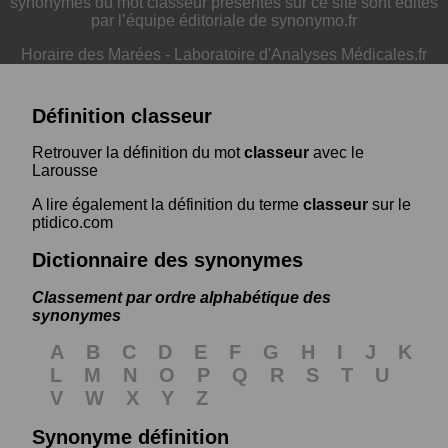
synonymes du mot classeur présentés sur ce site sont édités
par l’équipe éditoriale de synonymo.fr
Horaire des Marées
-
Laboratoire d'Analyses Médicales.fr
Définition classeur
Retrouver la définition du mot
classeur
avec le
Larousse
A lire également la définition du terme
classeur
sur le
ptidico.com
Dictionnaire des synonymes
Classement par ordre alphabétique des
synonymes
A
B
C
D
E
F
G
H
I
J
K
L
M
N
O
P
Q
R
S
T
U
V
W
X
Y
Z
Synonyme définition