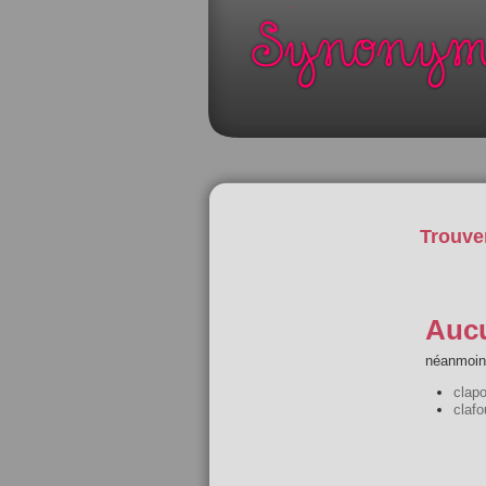
Trouve
Aucu
néanmoins
clapo
clafo