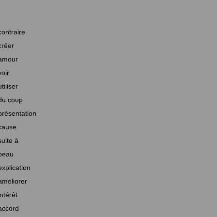
contraire
créer
amour
voir
utiliser
du coup
présentation
cause
suite à
beau
explication
améliorer
intérêt
accord