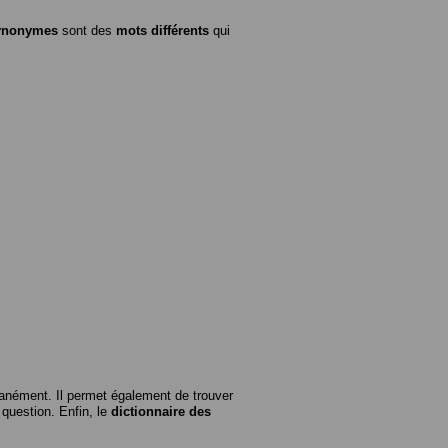
ynonymes
sont des
mots différents
qui
anément. Il permet également de trouver
n question. Enfin, le
dictionnaire des