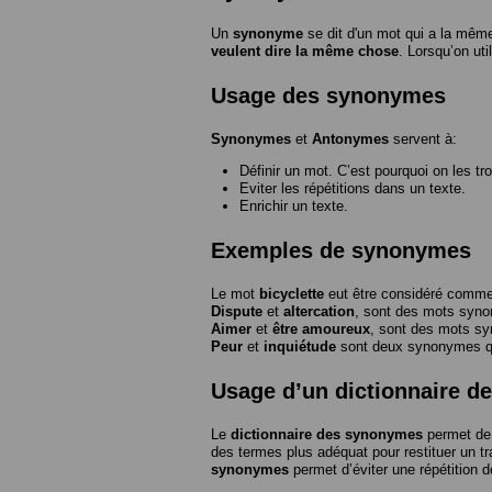
Un
synonyme
se dit d'un mot qui a la même
veulent dire la même chose
. Lorsqu’on ut
Usage des synonymes
Synonymes
et
Antonymes
servent à:
Définir un mot. C’est pourquoi on les tr
Eviter les répétitions dans un texte.
Enrichir un texte.
Exemples de synonymes
Le mot
bicyclette
eut être considéré com
Dispute
et
altercation
, sont des mots syn
Aimer
et
être amoureux
, sont des mots s
Peur
et
inquiétude
sont deux synonymes que
Usage d’un dictionnaire 
Le
dictionnaire des synonymes
permet de 
des termes plus adéquat pour restituer un trai
synonymes
permet d’éviter une répétition d