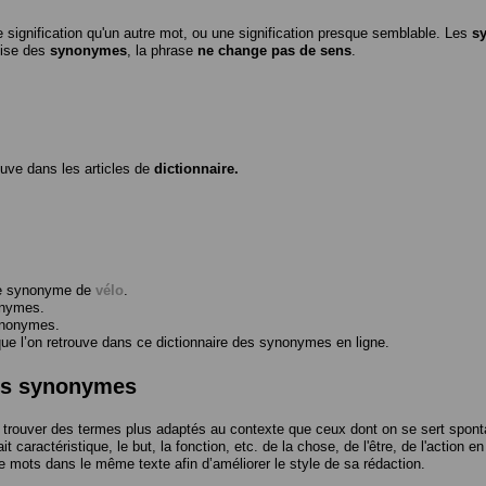
 signification qu'un autre mot, ou une signification presque semblable. Les
s
ilise des
synonymes
, la phrase
ne change pas de sens
.
ouve dans les articles de
dictionnaire.
me synonyme de
vélo
.
onymes.
ynonymes.
 l’on retrouve dans ce dictionnaire des synonymes en ligne.
des synonymes
trouver des termes plus adaptés au contexte que ceux dont on se sert spont
t caractéristique, le but, la fonction, etc. de la chose, de l'être, de l'action e
e mots dans le même texte afin d’améliorer le style de sa rédaction.