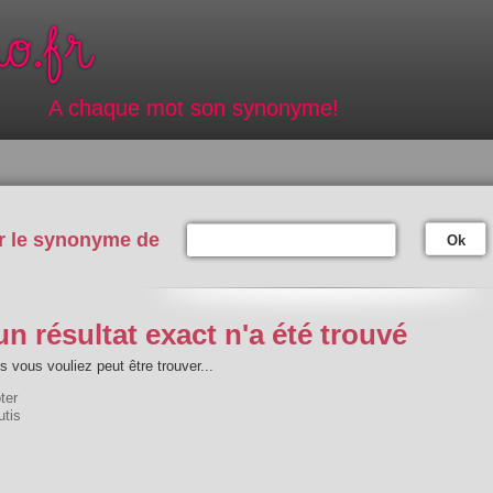
A chaque mot son synonyme!
r le synonyme de
Ok
n résultat exact n'a été trouvé
 vous vouliez peut être trouver...
ter
utis