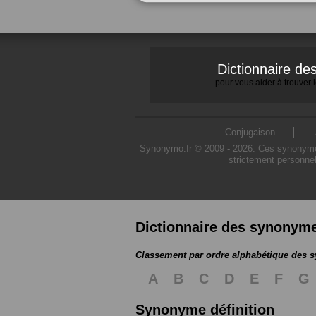
Dictionnaire d
pour vous aider à trouver
Conjugaison
Synonymo.fr © 2009 - 2026. Ces synonymes s
strictement personnel
Dictionnaire des synonym
Classement par ordre alphabétique des
A
B
C
D
E
F
G
Synonyme définition