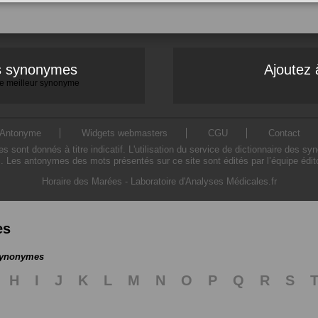
es synonymes
Ajoutez 
 le meilleur synonyme
Antonyme
Widgets webmasters
CGU
Contact
ont donnés à titre indicatif. L'utilisation du service de dictionnaire des sy
. Les antonymes des mots présentés sur ce site sont édités par l’équipe édi
Horaire des Marées
-
Laboratoire d'Analyses Médicales.fr
es
 synonymes
H
I
J
K
L
M
N
O
P
Q
R
S