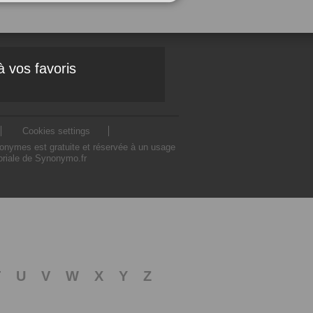
à vos favoris
Cookies settings
nonymes est gratuite et réservée à un usage
toriale de Synonymo.fr
T
U
V
W
X
Y
Z