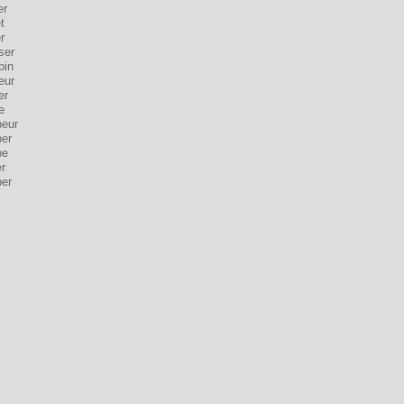
er
t
r
ser
pin
eur
er
e
eur
er
pe
r
er