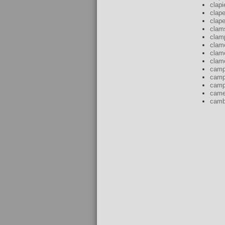
clapi
clape
clape
clam
clam
clam
clam
clam
camp
camp
cam
came
camb