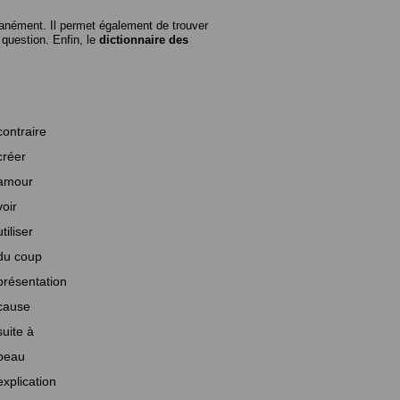
anément. Il permet également de trouver
n question. Enfin, le
dictionnaire des
contraire
créer
amour
voir
utiliser
du coup
présentation
cause
suite à
beau
explication