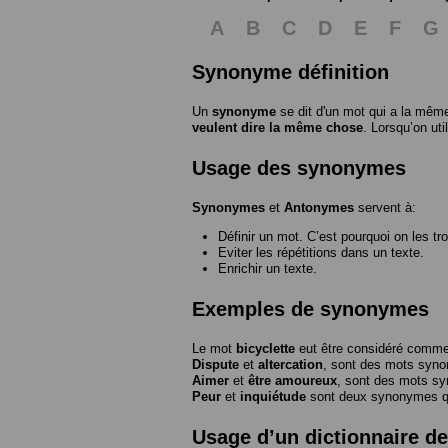
A
B
C
D
E
F
G
Synonyme définition
Un
synonyme
se dit d'un mot qui a la même
veulent dire la même chose
. Lorsqu’on ut
Usage des synonymes
Synonymes
et
Antonymes
servent à:
Définir un mot. C’est pourquoi on les tr
Eviter les répétitions dans un texte.
Enrichir un texte.
Exemples de synonymes
Le mot
bicyclette
eut être considéré com
Dispute
et
altercation
, sont des mots syn
Aimer
et
être amoureux
, sont des mots s
Peur
et
inquiétude
sont deux synonymes que
Usage d’un dictionnaire 