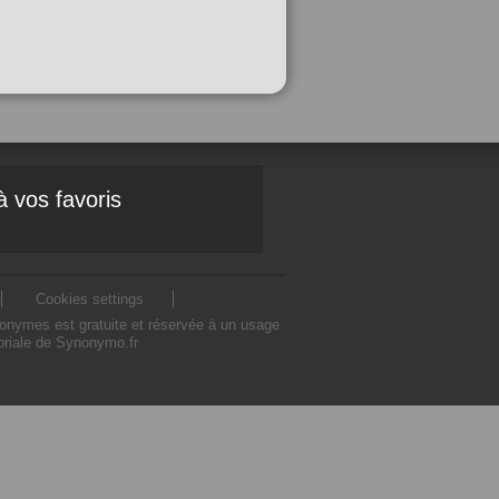
à vos favoris
Cookies settings
nonymes est gratuite et réservée à un usage
toriale de Synonymo.fr