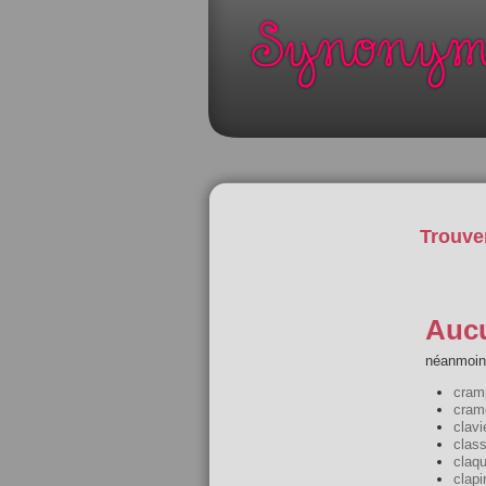
Trouve
Aucu
néanmoins
cram
cram
clavi
class
claqu
clapi