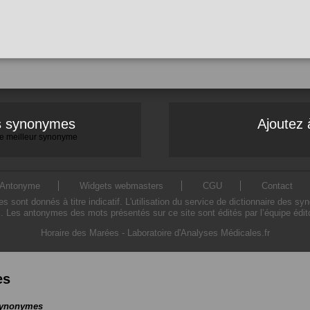
es synonymes
Ajoutez 
 le meilleur synonyme
Antonyme
Widgets webmasters
CGU
Contact
ont donnés à titre indicatif. L'utilisation du service de dictionnaire des sy
. Les antonymes des mots présentés sur ce site sont édités par l’équipe édi
Horaire des Marées
-
Laboratoire d'Analyses Médicales.fr
es
 synonymes