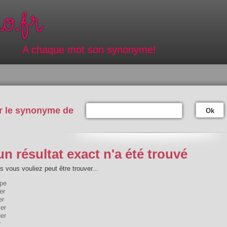
A chaque mot son synonyme!
r le synonyme de
Ok
n résultat exact n'a été trouvé
 vous vouliez peut être trouver...
pe
er
er
er
er
r