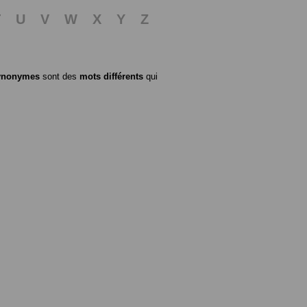
T
U
V
W
X
Y
Z
ynonymes
sont des
mots différents
qui