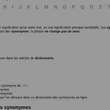
H
I
J
K
L
M
N
O
P
Q
R
S
 signification qu'un autre mot, ou une signification presque semblable. Les
s
ilise des
synonymes
, la phrase
ne change pas de sens
.
ouve dans les articles de
dictionnaire.
me synonyme de
vélo
.
onymes.
ynonymes.
 l’on retrouve dans ce dictionnaire des synonymes en ligne.
des synonymes