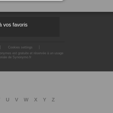
à vos favoris
Cookies settings
nonymes est gratuite et réservée à un usage
toriale de Synonymo.fr
T
U
V
W
X
Y
Z