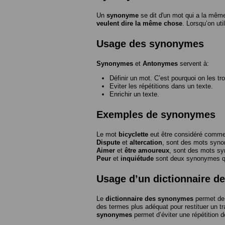
Un
synonyme
se dit d'un mot qui a la même
veulent dire la même chose
. Lorsqu’on ut
Usage des synonymes
Synonymes
et
Antonymes
servent à:
Définir un mot. C’est pourquoi on les tr
Eviter les répétitions dans un texte.
Enrichir un texte.
Exemples de synonymes
Le mot
bicyclette
eut être considéré com
Dispute
et
altercation
, sont des mots syn
Aimer
et
être amoureux
, sont des mots s
Peur
et
inquiétude
sont deux synonymes que
Usage d’un dictionnaire 
Le
dictionnaire des synonymes
permet de 
des termes plus adéquat pour restituer un trai
synonymes
permet d’éviter une répétition d