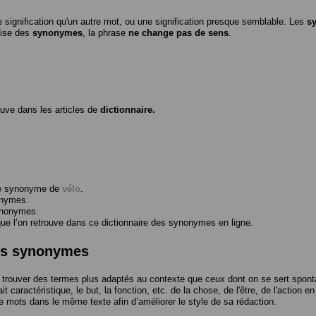
 signification qu'un autre mot, ou une signification presque semblable. Les
s
ilise des
synonymes
, la phrase
ne change pas de sens
.
ouve dans les articles de
dictionnaire.
me synonyme de
vélo
.
onymes.
ynonymes.
 l’on retrouve dans ce dictionnaire des synonymes en ligne.
des synonymes
trouver des termes plus adaptés au contexte que ceux dont on se sert spont
t caractéristique, le but, la fonction, etc. de la chose, de l'être, de l'action e
e mots dans le même texte afin d’améliorer le style de sa rédaction.