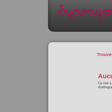
Trouve
Aucu
Ce mot a 
d'orthogr