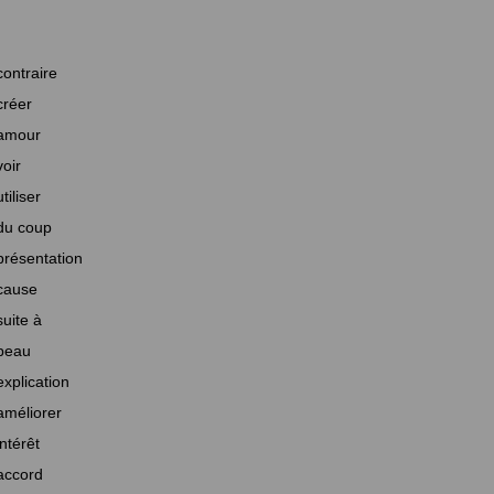
contraire
créer
amour
voir
utiliser
du coup
présentation
cause
suite à
beau
explication
améliorer
intérêt
accord