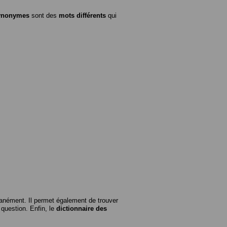
ynonymes
sont des
mots différents
qui
anément. Il permet également de trouver
n question. Enfin, le
dictionnaire des