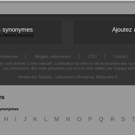
es synonymes
Ajoutez 
 le meilleur synonyme
Antonyme
Widgets webmasters
CGU
Contact
ont donnés à titre indicatif. L'utilisation du service de dictionnaire des sy
. Les antonymes des mots présentés sur ce site sont édités par l’équipe édi
Horaire des Marées
-
Laboratoire d'Analyses Médicales.fr
es
 synonymes
H
I
J
K
L
M
N
O
P
Q
R
S