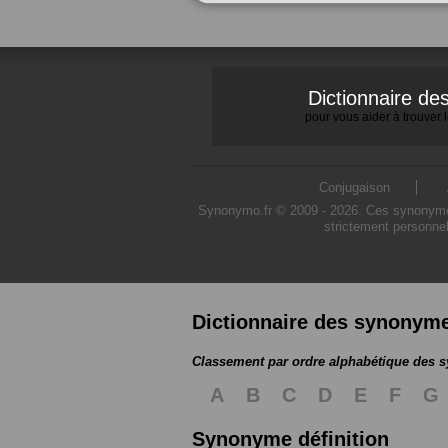
Dictionnaire d
pour vous aider à trouver
Conjugaison
Synonymo.fr © 2009 - 2026. Ces synonymes s
strictement personnel
Dictionnaire des synonym
Classement par ordre alphabétique des
A
B
C
D
E
F
G
Synonyme définition