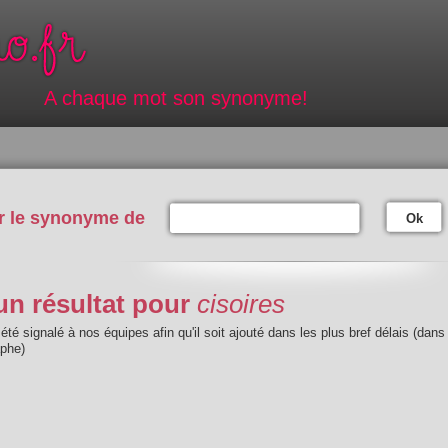
A chaque mot son synonyme!
r le synonyme de
Ok
n résultat pour
cisoires
été signalé à nos équipes afin qu'il soit ajouté dans les plus bref délais (dans
aphe)