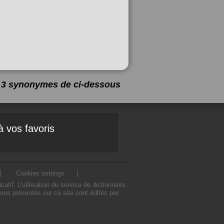
 a 3 synonymes de
ci-dessous
à vos favoris
Cookies settings
f. L'utilisation du service de dictionnaire
us présentés sur ce site sont édités par