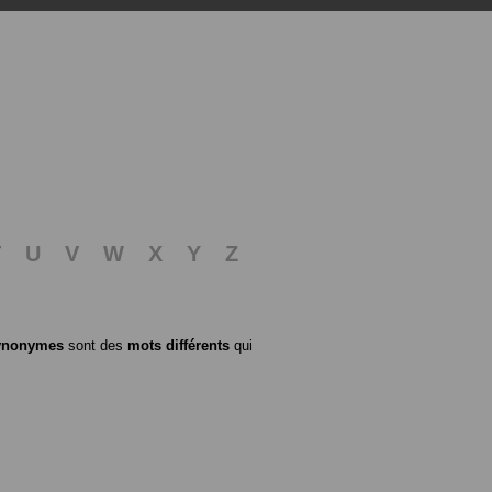
T
U
V
W
X
Y
Z
ynonymes
sont des
mots différents
qui