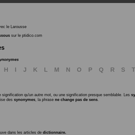
ec le Larousse
ssous
sur le ptidico.com
es
 synonymes
H
I
J
K
L
M
N
O
P
Q
R
S
 signification qu'un autre mot, ou une signification presque semblable. Les
s
ilise des
synonymes
, la phrase
ne change pas de sens
.
ouve dans les articles de
dictionnaire.