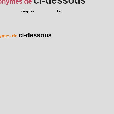
ci-dessous
onymes de
ci-après
loin
ci-dessous
ymes de