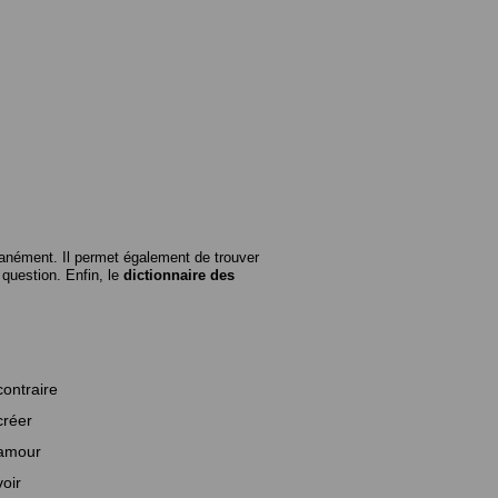
anément. Il permet également de trouver
n question. Enfin, le
dictionnaire des
contraire
créer
amour
voir