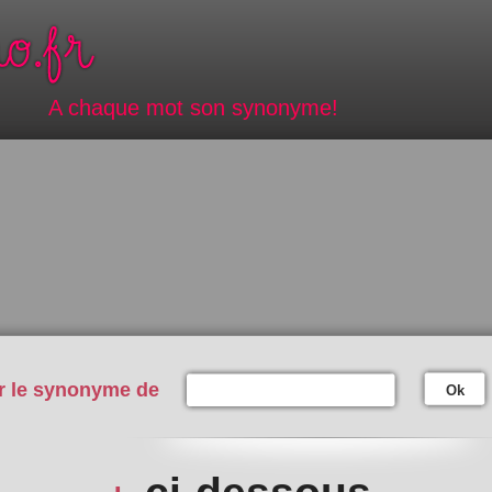
A chaque mot son synonyme!
r le synonyme de
Ok