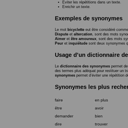
Eviter les répétitions dans un texte.
Enrichir un texte.
Exemples de synonymes
Le mot
bicyclette
eut être considéré com
Dispute
et
altercation
, sont des mots syn
Aimer
et
être amoureux
, sont des mots s
Peur
et
inquiétude
sont deux synonymes que
Usage d’un dictionnaire 
Le
dictionnaire des synonymes
permet de 
des termes plus adéquat pour restituer un trai
synonymes
permet d’éviter une répétition d
Synonymes les plus reche
faire
en plus
être
avoir
demander
bien
dire
trouver