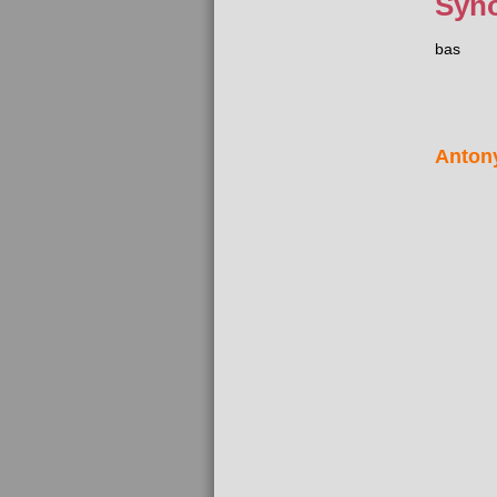
Syn
bas
Anton