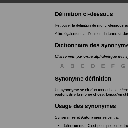
Définition ci-dessous
Retrouver la définition du mot
ci-dessous
av
A lire également la définition du terme
ci-de
Dictionnaire des synonym
Classement par ordre alphabétique des
A
B
C
D
E
F
G
Synonyme définition
Un
synonyme
se dit d'un mot qui a la même
veulent dire la même chose
. Lorsqu’on ut
Usage des synonymes
Synonymes
et
Antonymes
servent à:
Définir un mot. C’est pourquoi on les tr