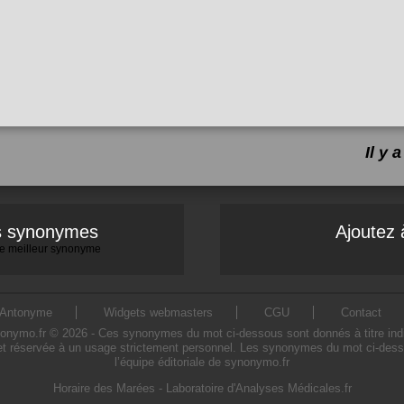
Il y
es synonymes
Ajoutez 
 le meilleur synonyme
Antonyme
Widgets webmasters
CGU
Contact
mo.fr © 2026 - Ces synonymes du mot ci-dessous sont donnés à titre indicati
t réservée à un usage strictement personnel. Les synonymes du mot ci-desso
l’équipe éditoriale de synonymo.fr
Horaire des Marées
-
Laboratoire d'Analyses Médicales.fr