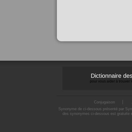
Dictionnaire d
pour vous aider à trouver
Conjugaison
Synonyme de ci-dessous présenté par Synony
des synonymes ci-dessous est gratuite e