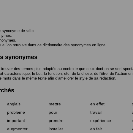
me synonyme de
vélo
.
onymes.
ynonymes.
 l’on retrouve dans ce dictionnaire des synonymes en ligne.
des synonymes
trouver des termes plus adaptés au contexte que ceux dont on se sert spont
t caractéristique, le but, la fonction, etc. de la chose, de l'être, de l'action e
e mots dans le même texte afin d’améliorer le style de sa rédaction.
rchés
anglais
mettre
en effet
problème
pour
travail
important
prendre
expérience
augmenter
installer
en fait