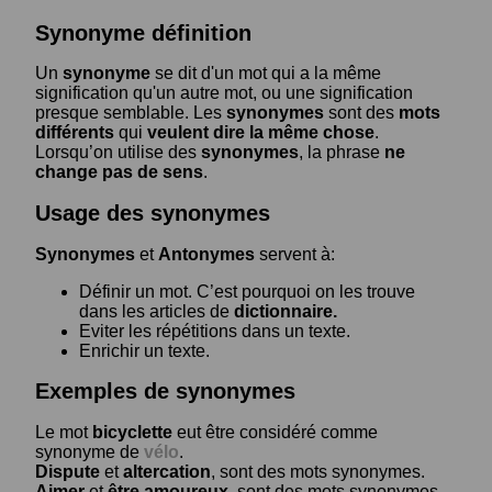
Synonyme définition
Un
synonyme
se dit d'un mot qui a la même
signification qu'un autre mot, ou une signification
presque semblable. Les
synonymes
sont des
mots
différents
qui
veulent dire la même chose
.
Lorsqu’on utilise des
synonymes
, la phrase
ne
change pas de sens
.
Usage des synonymes
Synonymes
et
Antonymes
servent à:
Définir un mot. C’est pourquoi on les trouve
dans les articles de
dictionnaire.
Eviter les répétitions dans un texte.
Enrichir un texte.
Exemples de synonymes
Le mot
bicyclette
eut être considéré comme
synonyme de
vélo
.
Dispute
et
altercation
, sont des mots synonymes.
Aimer
et
être amoureux
, sont des mots synonymes.