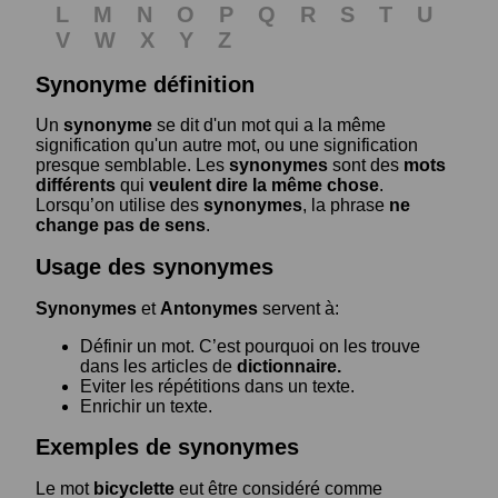
L
M
N
O
P
Q
R
S
T
U
V
W
X
Y
Z
Synonyme définition
Un
synonyme
se dit d'un mot qui a la même
signification qu'un autre mot, ou une signification
presque semblable. Les
synonymes
sont des
mots
différents
qui
veulent dire la même chose
.
Lorsqu’on utilise des
synonymes
, la phrase
ne
change pas de sens
.
Usage des synonymes
Synonymes
et
Antonymes
servent à:
Définir un mot. C’est pourquoi on les trouve
dans les articles de
dictionnaire.
Eviter les répétitions dans un texte.
Enrichir un texte.
Exemples de synonymes
Le mot
bicyclette
eut être considéré comme