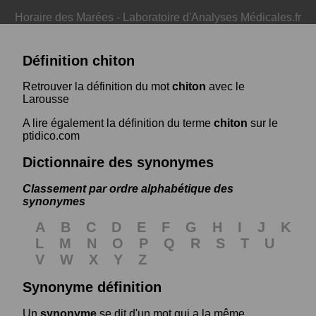
Horaire des Marées
-
Laboratoire d'Analyses Médicales.fr
Définition chiton
Retrouver la définition du mot
chiton
avec le
Larousse
A lire également la définition du terme
chiton
sur le
ptidico.com
Dictionnaire des synonymes
Classement par ordre alphabétique des
synonymes
A
B
C
D
E
F
G
H
I
J
K
L
M
N
O
P
Q
R
S
T
U
V
W
X
Y
Z
Synonyme définition
Un
synonyme
se dit d'un mot qui a la même