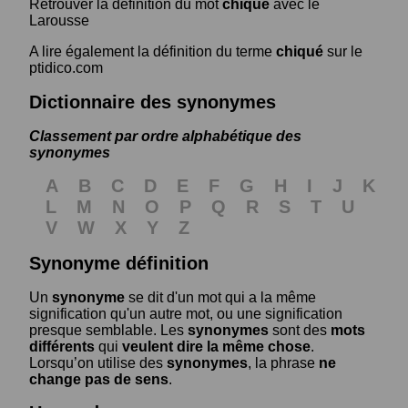
Retrouver la définition du mot
chiqué
avec le
Larousse
A lire également la définition du terme
chiqué
sur le
ptidico.com
Dictionnaire des synonymes
Classement par ordre alphabétique des
synonymes
A
B
C
D
E
F
G
H
I
J
K
L
M
N
O
P
Q
R
S
T
U
V
W
X
Y
Z
Synonyme définition
Un
synonyme
se dit d'un mot qui a la même
signification qu'un autre mot, ou une signification
presque semblable. Les
synonymes
sont des
mots
différents
qui
veulent dire la même chose
.
Lorsqu’on utilise des
synonymes
, la phrase
ne
change pas de sens
.