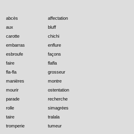
abcès
affectation
aux
bluff
carotte
chichi
embarras
enflure
esbroufe
façons
faire
flafla
fla-fla
grosseur
manières
montre
mourir
ostentation
parade
recherche
rolle
simagrées
taire
tralala
tromperie
tumeur