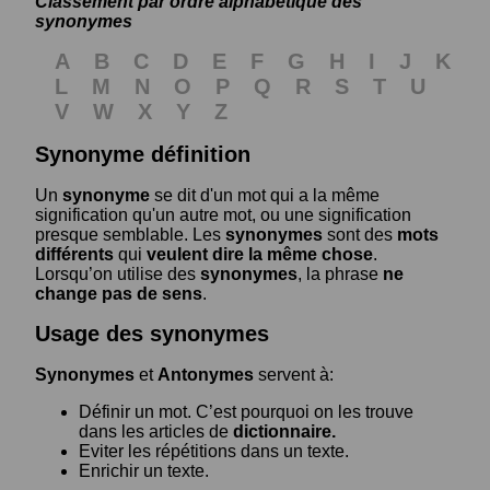
Classement par ordre alphabétique des
synonymes
A
B
C
D
E
F
G
H
I
J
K
L
M
N
O
P
Q
R
S
T
U
V
W
X
Y
Z
Synonyme définition
Un
synonyme
se dit d'un mot qui a la même
signification qu'un autre mot, ou une signification
presque semblable. Les
synonymes
sont des
mots
différents
qui
veulent dire la même chose
.
Lorsqu’on utilise des
synonymes
, la phrase
ne
change pas de sens
.
Usage des synonymes
Synonymes
et
Antonymes
servent à:
Définir un mot. C’est pourquoi on les trouve
dans les articles de
dictionnaire.
Eviter les répétitions dans un texte.
Enrichir un texte.