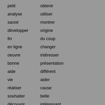
petit
obtenir
analyse
utiliser
savoir
montrer
développer
origine
fin
du coup
en ligne
changer
oeuvre
intéresser
bonne
présentation
aide
différent
vie
aider
réaliser
cause
souhaiter
belle
découvrir
intéressant