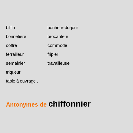
biffin
bonheur-du-jour
bonnetière
brocanteur
coffre
commode
ferrailleur
fripier
semainier
travailleuse
triqueur
table à ouvrage
,
chiffonnier
Antonymes de