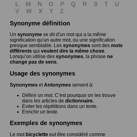
L
M
N
O
P
Q
R
S
T
U
V
W
X
Y
Z
Synonyme définition
Un
synonyme
se dit d'un mot qui a la même
signification qu'un autre mot, ou une signification
presque semblable. Les
synonymes
sont des
mots
différents
qui
veulent dire la même chose
.
Lorsqu’on utilise des
synonymes
, la phrase
ne
change pas de sens
.
Usage des synonymes
Synonymes
et
Antonymes
servent à:
Définir un mot. C’est pourquoi on les trouve
dans les articles de
dictionnaire.
Eviter les répétitions dans un texte.
Enrichir un texte.
Exemples de synonymes
Le mot
bicyclette
eut être considéré comme