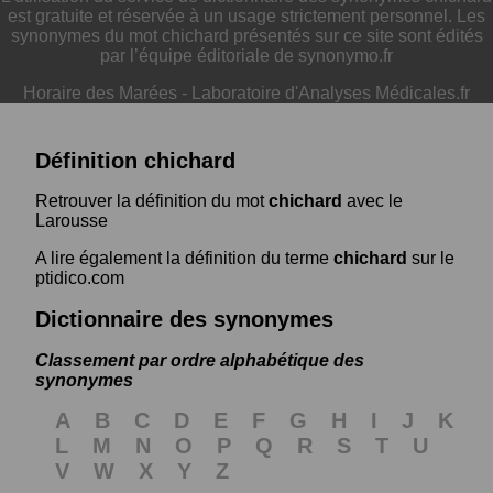
est gratuite et réservée à un usage strictement personnel. Les
synonymes du mot chichard présentés sur ce site sont édités
par l’équipe éditoriale de synonymo.fr
Horaire des Marées
-
Laboratoire d'Analyses Médicales.fr
Définition chichard
Retrouver la définition du mot
chichard
avec le
Larousse
A lire également la définition du terme
chichard
sur le
ptidico.com
Dictionnaire des synonymes
Classement par ordre alphabétique des
synonymes
A
B
C
D
E
F
G
H
I
J
K
L
M
N
O
P
Q
R
S
T
U
V
W
X
Y
Z