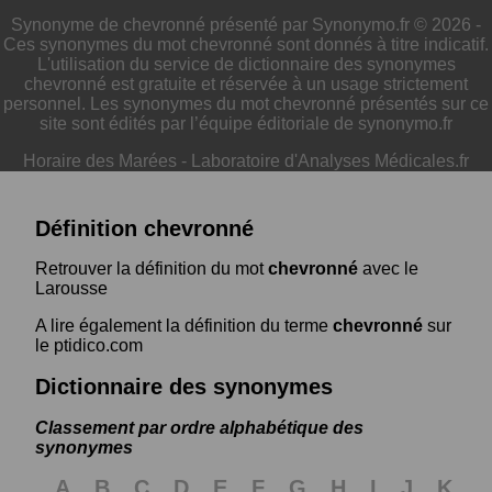
Synonyme de chevronné présenté par Synonymo.fr © 2026 -
Ces synonymes du mot chevronné sont donnés à titre indicatif.
L'utilisation du service de dictionnaire des synonymes
chevronné est gratuite et réservée à un usage strictement
personnel. Les synonymes du mot chevronné présentés sur ce
site sont édités par l’équipe éditoriale de synonymo.fr
Horaire des Marées
-
Laboratoire d'Analyses Médicales.fr
Définition chevronné
Retrouver la définition du mot
chevronné
avec le
Larousse
A lire également la définition du terme
chevronné
sur
le ptidico.com
Dictionnaire des synonymes
Classement par ordre alphabétique des
synonymes
A
B
C
D
E
F
G
H
I
J
K