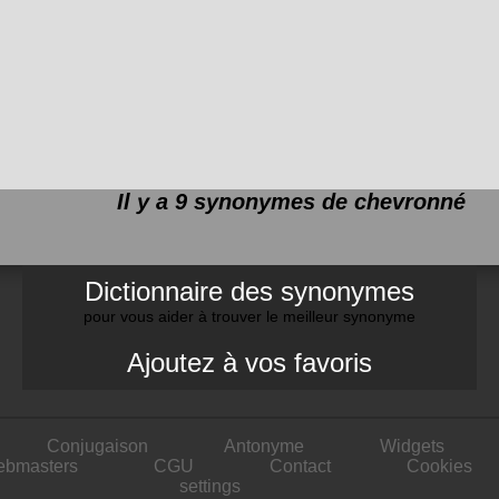
Il y a 9 synonymes de
chevronné
Dictionnaire des synonymes
pour vous aider à trouver le meilleur synonyme
Ajoutez à vos favoris
Conjugaison
Antonyme
Widgets
ebmasters
CGU
Contact
Cookies
settings