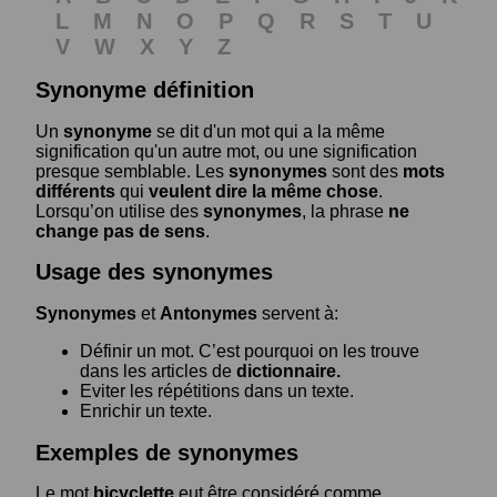
L
M
N
O
P
Q
R
S
T
U
V
W
X
Y
Z
Synonyme définition
Un
synonyme
se dit d'un mot qui a la même
signification qu'un autre mot, ou une signification
presque semblable. Les
synonymes
sont des
mots
différents
qui
veulent dire la même chose
.
Lorsqu’on utilise des
synonymes
, la phrase
ne
change pas de sens
.
Usage des synonymes
Synonymes
et
Antonymes
servent à:
Définir un mot. C’est pourquoi on les trouve
dans les articles de
dictionnaire.
Eviter les répétitions dans un texte.
Enrichir un texte.
Exemples de synonymes
Le mot
bicyclette
eut être considéré comme