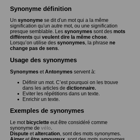
Synonyme définition
Un
synonyme
se dit d'un mot qui a la même
signification qu'un autre mot, ou une signification
presque semblable. Les
synonymes
sont des
mots
différents
qui
veulent dire la même chose
.
Lorsqu’on utilise des
synonymes
, la phrase
ne
change pas de sens
.
Usage des synonymes
Synonymes
et
Antonymes
servent à:
Définir un mot. C’est pourquoi on les trouve
dans les articles de
dictionnaire.
Eviter les répétitions dans un texte.
Enrichir un texte.
Exemples de synonymes
Le mot
bicyclette
eut être considéré comme
synonyme de
vélo
.
Dispute
et
altercation
, sont des mots synonymes.
Aimer
et
être amoureux
, sont des mots synonymes.