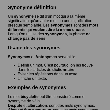
Synonyme définition
Un
synonyme
se dit d'un mot qui a la même
signification qu'un autre mot, ou une signification
presque semblable. Les
synonymes
sont des
mots
différents
qui
veulent dire la même chose
.
Lorsqu’on utilise des
synonymes
, la phrase
ne
change pas de sens
.
Usage des synonymes
Synonymes
et
Antonymes
servent à:
Définir un mot. C’est pourquoi on les trouve
dans les articles de
dictionnaire.
Eviter les répétitions dans un texte.
Enrichir un texte.
Exemples de synonymes
Le mot
bicyclette
eut être considéré comme
synonyme de
vélo
.
Dispute
et
altercation
, sont des mots synonymes.
Aimer
et
être amoureux
, sont des mots synonymes.