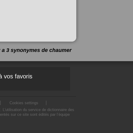
 y a 3 synonymes de
chaumer
à vos favoris
Cookies settings
utilisation du service de dictionnaire des
és sur ce site sont édités par l’équipe