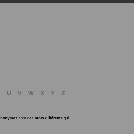
T
U
V
W
X
Y
Z
ynonymes
sont des
mots différents
qui