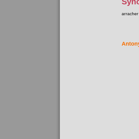
Syn
arracher
Anton