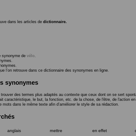
ouve dans les articles de
dictionnaire.
me synonyme de
vélo
.
onymes.
ynonymes.
 l’on retrouve dans ce dictionnaire des synonymes en ligne.
des synonymes
trouver des termes plus adaptés au contexte que ceux dont on se sert spont
t caractéristique, le but, la fonction, etc. de la chose, de l'être, de l'action e
e mots dans le même texte afin d’améliorer le style de sa rédaction.
rchés
anglais
mettre
en effet