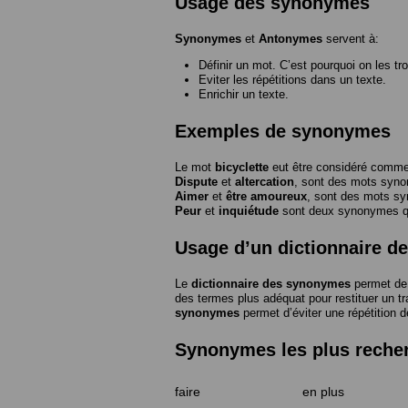
Usage des synonymes
Synonymes
et
Antonymes
servent à:
Définir un mot. C’est pourquoi on les tr
Eviter les répétitions dans un texte.
Enrichir un texte.
Exemples de synonymes
Le mot
bicyclette
eut être considéré com
Dispute
et
altercation
, sont des mots syn
Aimer
et
être amoureux
, sont des mots s
Peur
et
inquiétude
sont deux synonymes que
Usage d’un dictionnaire 
Le
dictionnaire des synonymes
permet de 
des termes plus adéquat pour restituer un trai
synonymes
permet d’éviter une répétition d
Synonymes les plus reche
faire
en plus