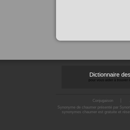
Dictionnaire d
pour vous aider à trouver
Conjugaison
Synonyme de chaumer présenté par Synonymo
synonymes chaumer est gratuite et rése