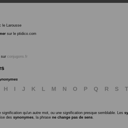
 le Larousse
mer
sur le ptidico.com
sur
conjugons.fr
es
 synonymes
H
I
J
K
L
M
N
O
P
Q
R
S
 signification qu'un autre mot, ou une signification presque semblable. Les
s
ilise des
synonymes
, la phrase
ne change pas de sens
.