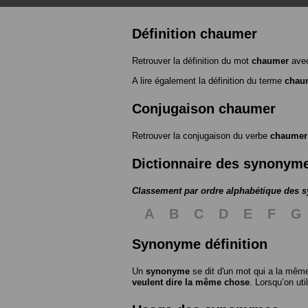
Définition chaumer
Retrouver la définition du mot
chaumer
avec
A lire également la définition du terme
chau
Conjugaison chaumer
Retrouver la conjugaison du verbe
chaumer
Dictionnaire des synonym
Classement par ordre alphabétique des
A
B
C
D
E
F
G
Synonyme définition
Un
synonyme
se dit d'un mot qui a la même
veulent dire la même chose
. Lorsqu’on ut