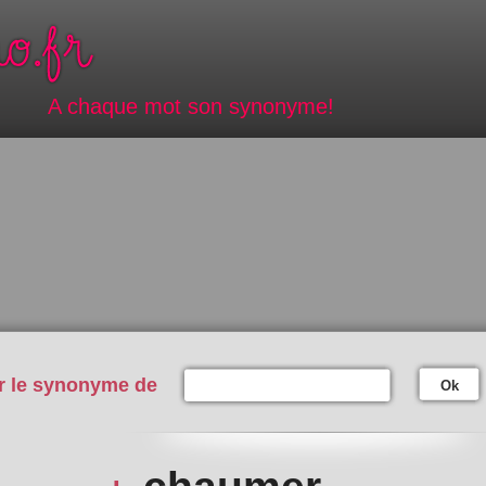
A chaque mot son synonyme!
r le synonyme de
Ok