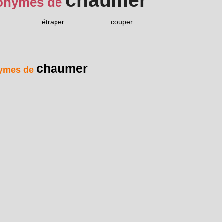
chaumer
onymes de
étraper
couper
chaumer
ymes de