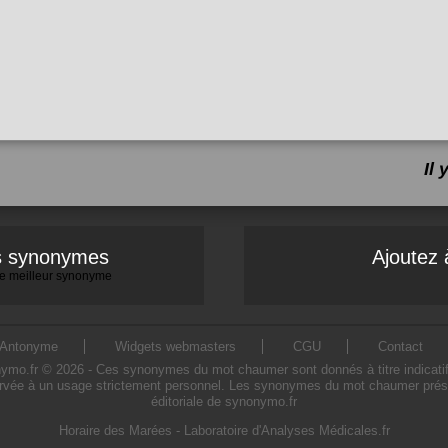
Il
es synonymes
Ajoutez 
 le meilleur synonyme
Antonyme
Widgets webmasters
CGU
Contact
.fr © 2026 - Ces synonymes du mot chaumer sont donnés à titre indicatif. L'
rvée à un usage strictement personnel. Les synonymes du mot chaumer présent
éditoriale de synonymo.fr
Horaire des Marées
-
Laboratoire d'Analyses Médicales.fr