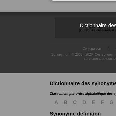
Dictionnaire d
pour vous aider à trouver
Conjugaison
Synonymo.fr © 2009 - 2026. Ces synonymes s
strictement personnel
Dictionnaire des synonym
Classement par ordre alphabétique des
A
B
C
D
E
F
G
Synonyme définition