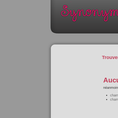
Trouve
Aucu
néanmoins
charm
chama