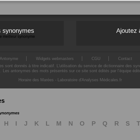
es synonymes
Ajoutez 
 le meilleur synonyme
Antonyme
Widgets webmasters
CGU
Contact
ont donnés à titre indicatif. L'utilisation du service de dictionnaire des sy
. Les antonymes des mots présentés sur ce site sont édités par l’équipe édi
Horaire des Marées
-
Laboratoire d'Analyses Médicales.fr
es
 synonymes
H
I
J
K
L
M
N
O
P
Q
R
S