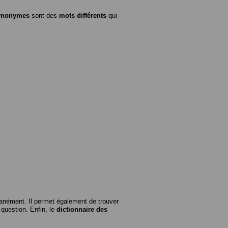
ynonymes
sont des
mots différents
qui
anément. Il permet également de trouver
n question. Enfin, le
dictionnaire des