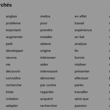
rchés
anglais
mettre
en effet
problème
pour
travail
important
prendre
expérience
augmenter
installer
en fait
petit
obtenir
analyse
développer
origine
fin
oeuvre
intéresser
bonne
vie
aider
réaliser
découvrir
intéressant
présenter
connaître
démonter
effectuer
recherche
par contre
parler
triste
regarder
travailler
création
acquérir
ainsi que
adapter
rechercher
passion