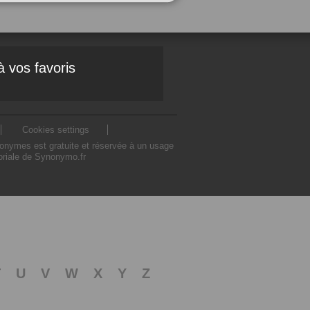
à vos favoris
Cookies settings
nonymes est gratuite et réservée à un usage
toriale de Synonymo.fr
T
U
V
W
X
Y
Z