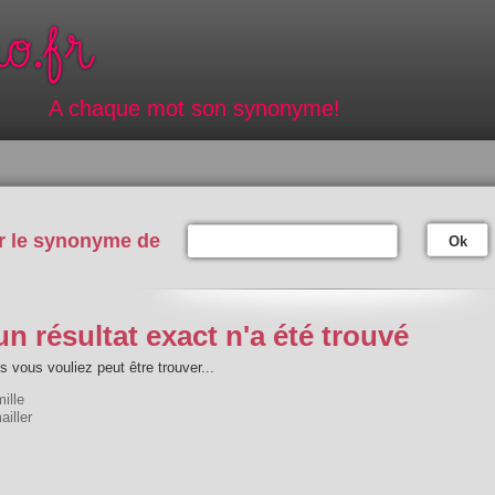
A chaque mot son synonyme!
r le synonyme de
Ok
n résultat exact n'a été trouvé
 vous vouliez peut être trouver...
ille
iller