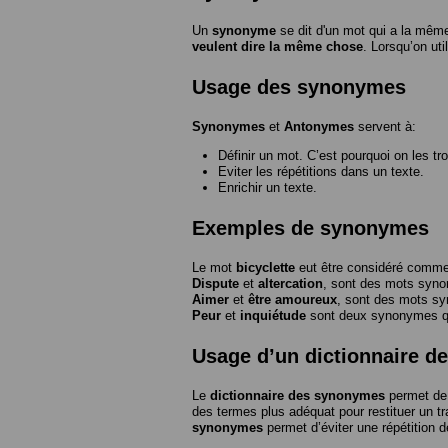
Un
synonyme
se dit d'un mot qui a la même
veulent dire la même chose
. Lorsqu’on ut
Usage des synonymes
Synonymes
et
Antonymes
servent à:
Définir un mot. C’est pourquoi on les tr
Eviter les répétitions dans un texte.
Enrichir un texte.
Exemples de synonymes
Le mot
bicyclette
eut être considéré com
Dispute
et
altercation
, sont des mots syn
Aimer
et
être amoureux
, sont des mots s
Peur
et
inquiétude
sont deux synonymes que
Usage d’un dictionnaire 
Le
dictionnaire des synonymes
permet de 
des termes plus adéquat pour restituer un trai
synonymes
permet d’éviter une répétition d