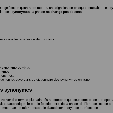
 signification qu'un autre mot, ou une signification presque semblable. Les
s
ilise des
synonymes
, la phrase
ne change pas de sens
.
ouve dans les articles de
dictionnaire.
me synonyme de
vélo
.
onymes.
ynonymes.
 l’on retrouve dans ce dictionnaire des synonymes en ligne.
des synonymes
trouver des termes plus adaptés au contexte que ceux dont on se sert spont
t caractéristique, le but, la fonction, etc. de la chose, de l'être, de l'action e
e mots dans le même texte afin d’améliorer le style de sa rédaction.