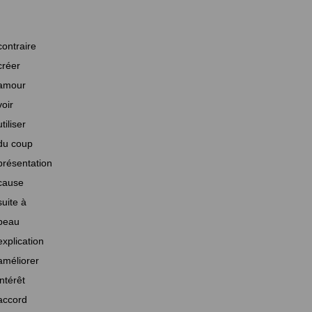
contraire
créer
amour
voir
utiliser
du coup
présentation
cause
suite à
beau
explication
améliorer
intérêt
accord