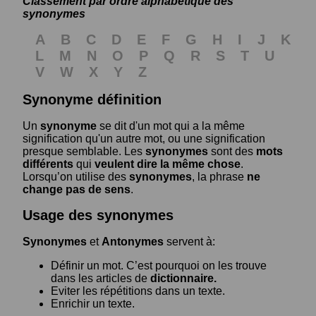
Classement par ordre alphabétique des
synonymes
A
B
C
D
E
F
G
H
I
J
K
L
M
N
O
P
Q
R
S
T
U
V
W
X
Y
Z
Synonyme définition
Un
synonyme
se dit d'un mot qui a la même
signification qu'un autre mot, ou une signification
presque semblable. Les
synonymes
sont des
mots
différents
qui
veulent dire la même chose
.
Lorsqu’on utilise des
synonymes
, la phrase
ne
change pas de sens
.
Usage des synonymes
Synonymes
et
Antonymes
servent à:
Définir un mot. C’est pourquoi on les trouve
dans les articles de
dictionnaire.
Eviter les répétitions dans un texte.
Enrichir un texte.