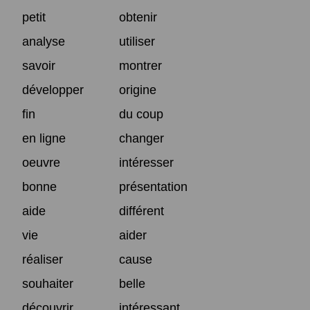
petit
obtenir
analyse
utiliser
savoir
montrer
développer
origine
fin
du coup
en ligne
changer
oeuvre
intéresser
bonne
présentation
aide
différent
vie
aider
réaliser
cause
souhaiter
belle
découvrir
intéressant