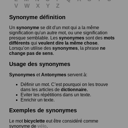
V
W
X
Y
Z
Synonyme définition
Un
synonyme
se dit d'un mot qui a la même
signification qu'un autre mot, ou une signification
presque semblable. Les
synonymes
sont des
mots
différents
qui
veulent dire la même chose
.
Lorsqu’on utilise des
synonymes
, la phrase
ne
change pas de sens
.
Usage des synonymes
Synonymes
et
Antonymes
servent à:
Définir un mot. C’est pourquoi on les trouve
dans les articles de
dictionnaire.
Eviter les répétitions dans un texte.
Enrichir un texte.
Exemples de synonymes
Le mot
bicyclette
eut être considéré comme
synonyme de
vélo
.