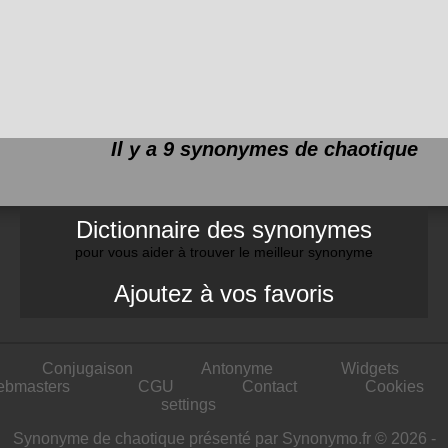
Il y a 9 synonymes de
chaotique
Dictionnaire des synonymes
pour vous aider à trouver le meilleur synonyme
Ajoutez à vos favoris
Conjugaison
Antonyme
Widgets
ebmasters
CGU
Contact
Cookies
settings
Synonyme de chaotique présenté par Synonymo.fr © 2026 -