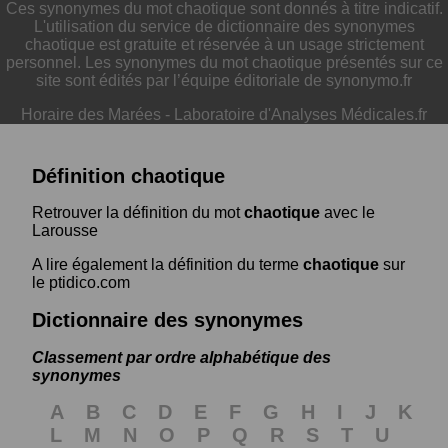
Ces synonymes du mot chaotique sont donnés à titre indicatif.
L'utilisation du service de dictionnaire des synonymes
chaotique est gratuite et réservée à un usage strictement
personnel. Les synonymes du mot chaotique présentés sur ce
site sont édités par l’équipe éditoriale de synonymo.fr
Horaire des Marées
-
Laboratoire d'Analyses Médicales.fr
Définition chaotique
Retrouver la définition du mot
chaotique
avec le
Larousse
A lire également la définition du terme
chaotique
sur
le ptidico.com
Dictionnaire des synonymes
Classement par ordre alphabétique des
synonymes
A
B
C
D
E
F
G
H
I
J
K
L
M
N
O
P
Q
R
S
T
U