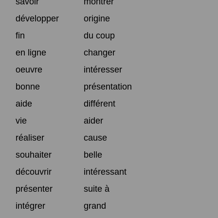
savoir
montrer
développer
origine
fin
du coup
en ligne
changer
oeuvre
intéresser
bonne
présentation
aide
différent
vie
aider
réaliser
cause
souhaiter
belle
découvrir
intéressant
présenter
suite à
intégrer
grand