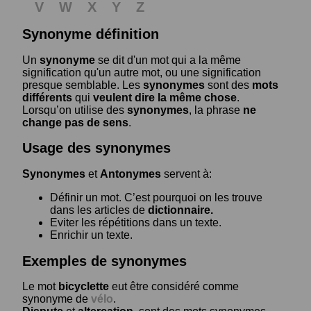
V
W
X
Y
Z
Synonyme définition
Un
synonyme
se dit d'un mot qui a la même
signification qu'un autre mot, ou une signification
presque semblable. Les
synonymes
sont des
mots
différents
qui
veulent dire la même chose
.
Lorsqu’on utilise des
synonymes
, la phrase
ne
change pas de sens
.
Usage des synonymes
Synonymes
et
Antonymes
servent à:
Définir un mot. C’est pourquoi on les trouve
dans les articles de
dictionnaire.
Eviter les répétitions dans un texte.
Enrichir un texte.
Exemples de synonymes
Le mot
bicyclette
eut être considéré comme
synonyme de
vélo
.