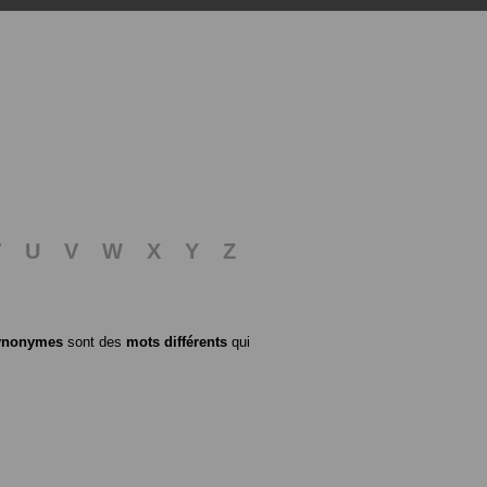
T
U
V
W
X
Y
Z
ynonymes
sont des
mots différents
qui