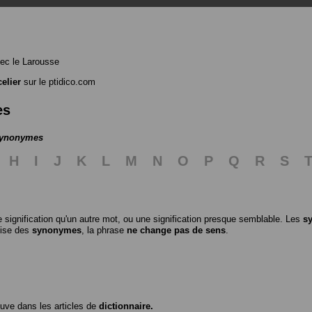
ec le Larousse
elier
sur le ptidico.com
es
 synonymes
H
I
J
K
L
M
N
O
P
Q
R
S
 signification qu'un autre mot, ou une signification presque semblable. Les
s
ilise des
synonymes
, la phrase
ne change pas de sens
.
ouve dans les articles de
dictionnaire.