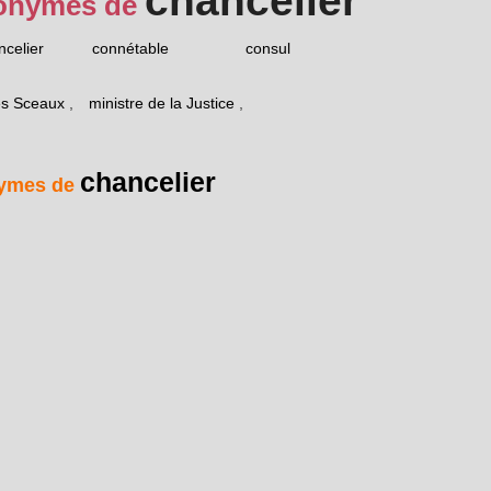
chancelier
onymes de
ncelier
connétable
consul
es Sceaux
,
ministre de la Justice
,
chancelier
ymes de