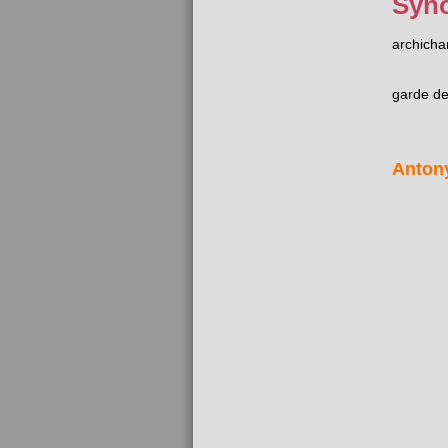
Syn
archicha
garde d
Anton