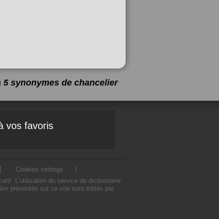
 a 5 synonymes de
chancelier
à vos favoris
Cookies settings
. L'utilisation du service de dictionnaire
r présentés sur ce site sont édités par