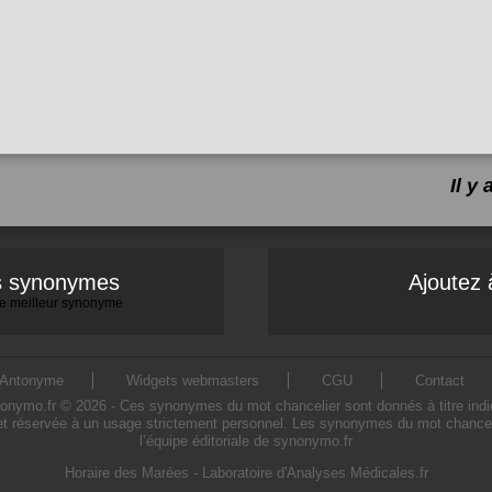
Il y
es synonymes
Ajoutez 
 le meilleur synonyme
Antonyme
Widgets webmasters
CGU
Contact
ymo.fr © 2026 - Ces synonymes du mot chancelier sont donnés à titre indicatif
et réservée à un usage strictement personnel. Les synonymes du mot chancelie
l’équipe éditoriale de synonymo.fr
Horaire des Marées
-
Laboratoire d'Analyses Médicales.fr