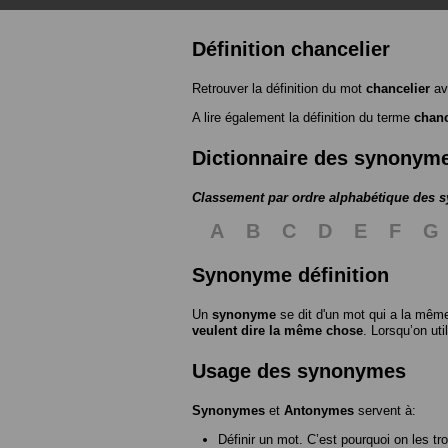
Définition chancelier
Retrouver la définition du mot
chancelier
av
A lire également la définition du terme
chanc
Dictionnaire des synonym
Classement par ordre alphabétique des
A
B
C
D
E
F
G
Synonyme définition
Un
synonyme
se dit d'un mot qui a la même
veulent dire la même chose
. Lorsqu’on ut
Usage des synonymes
Synonymes
et
Antonymes
servent à:
Définir un mot. C’est pourquoi on les tr