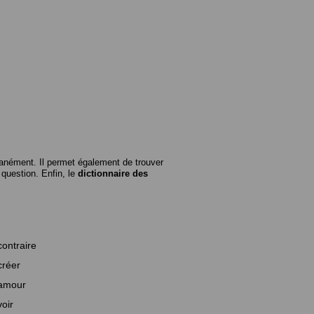
anément. Il permet également de trouver
n question. Enfin, le
dictionnaire des
contraire
créer
amour
voir