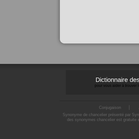
Dictionnaire d
pour vous aider à trouver
Conjugaison
Synonyme de chancelier présenté par Synon
des synonymes chancelier est gratuite 