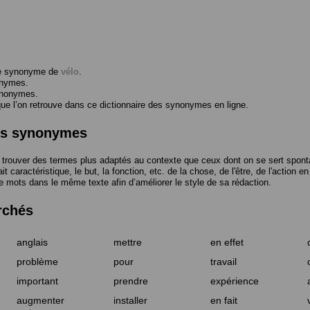
me synonyme de
vélo
.
onymes.
ynonymes.
 l’on retrouve dans ce dictionnaire des synonymes en ligne.
des synonymes
trouver des termes plus adaptés au contexte que ceux dont on se sert spont
t caractéristique, le but, la fonction, etc. de la chose, de l'être, de l'action e
e mots dans le même texte afin d’améliorer le style de sa rédaction.
rchés
anglais
mettre
en effet
problème
pour
travail
important
prendre
expérience
augmenter
installer
en fait