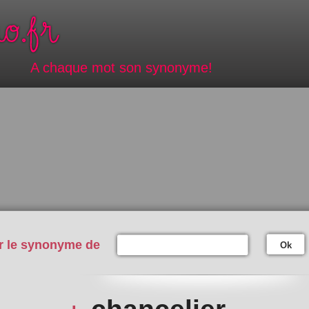
A chaque mot son synonyme!
r le synonyme de
Ok