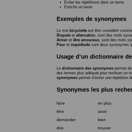
Eviter les répétitions dans un texte.
Enrichir un texte.
Exemples de synonymes
Le mot
bicyclette
eut être considéré com
Dispute
et
altercation
, sont des mots syn
Aimer
et
être amoureux
, sont des mots s
Peur
et
inquiétude
sont deux synonymes que
Usage d’un dictionnaire 
Le
dictionnaire des synonymes
permet de 
des termes plus adéquat pour restituer un trai
synonymes
permet d’éviter une répétition d
Synonymes les plus reche
faire
en plus
être
avoir
demander
bien
dire
trouver