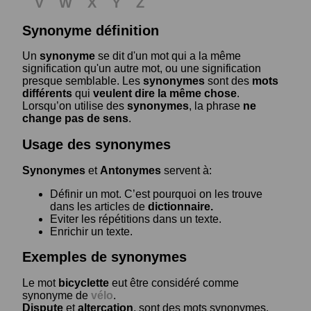
V
W
X
Y
Z
Synonyme définition
Un
synonyme
se dit d'un mot qui a la même
signification qu'un autre mot, ou une signification
presque semblable. Les
synonymes
sont des
mots
différents
qui
veulent dire la même chose
.
Lorsqu’on utilise des
synonymes
, la phrase
ne
change pas de sens
.
Usage des synonymes
Synonymes
et
Antonymes
servent à:
Définir un mot. C’est pourquoi on les trouve
dans les articles de
dictionnaire.
Eviter les répétitions dans un texte.
Enrichir un texte.
Exemples de synonymes
Le mot
bicyclette
eut être considéré comme
synonyme de
vélo
.
Dispute
et
altercation
, sont des mots synonymes.