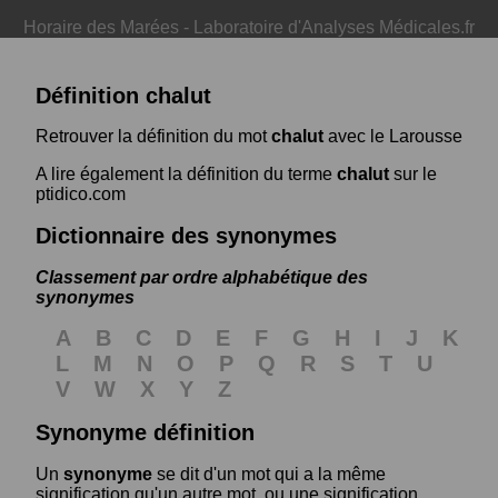
Horaire des Marées
-
Laboratoire d'Analyses Médicales.fr
Définition chalut
Retrouver la définition du mot
chalut
avec le Larousse
A lire également la définition du terme
chalut
sur le
ptidico.com
Dictionnaire des synonymes
Classement par ordre alphabétique des
synonymes
A
B
C
D
E
F
G
H
I
J
K
L
M
N
O
P
Q
R
S
T
U
V
W
X
Y
Z
Synonyme définition
Un
synonyme
se dit d'un mot qui a la même
signification qu'un autre mot, ou une signification