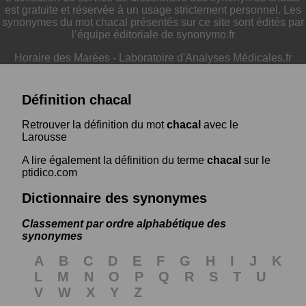
est gratuite et réservée à un usage strictement personnel. Les
synonymes du mot chacal présentés sur ce site sont édités par
l’équipe éditoriale de synonymo.fr
Horaire des Marées
-
Laboratoire d'Analyses Médicales.fr
Définition chacal
Retrouver la définition du mot
chacal
avec le
Larousse
A lire également la définition du terme
chacal
sur le
ptidico.com
Dictionnaire des synonymes
Classement par ordre alphabétique des
synonymes
A
B
C
D
E
F
G
H
I
J
K
L
M
N
O
P
Q
R
S
T
U
V
W
X
Y
Z