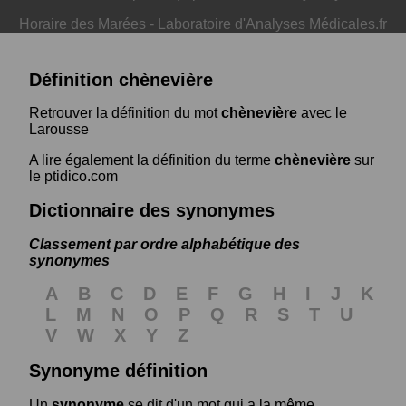
Horaire des Marées
-
Laboratoire d'Analyses Médicales.fr
Définition chènevière
Retrouver la définition du mot
chènevière
avec le
Larousse
A lire également la définition du terme
chènevière
sur
le ptidico.com
Dictionnaire des synonymes
Classement par ordre alphabétique des
synonymes
A
B
C
D
E
F
G
H
I
J
K
L
M
N
O
P
Q
R
S
T
U
V
W
X
Y
Z
Synonyme définition
Un
synonyme
se dit d'un mot qui a la même