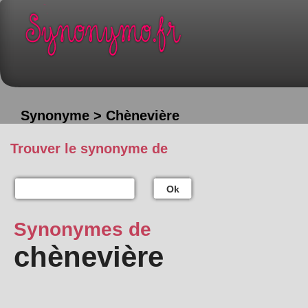
Synonyme > Chènevière
Trouver le synonyme de
Ok
Synonymes de
chènevière