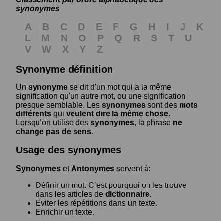
synonymes
A
B
C
D
E
F
G
H
I
J
K
L
M
N
O
P
Q
R
S
T
U
V
W
X
Y
Z
Synonyme définition
Un
synonyme
se dit d'un mot qui a la même
signification qu'un autre mot, ou une signification
presque semblable. Les
synonymes
sont des
mots
différents
qui
veulent dire la même chose
.
Lorsqu’on utilise des
synonymes
, la phrase
ne
change pas de sens
.
Usage des synonymes
Synonymes
et
Antonymes
servent à:
Définir un mot. C’est pourquoi on les trouve
dans les articles de
dictionnaire.
Eviter les répétitions dans un texte.
Enrichir un texte.