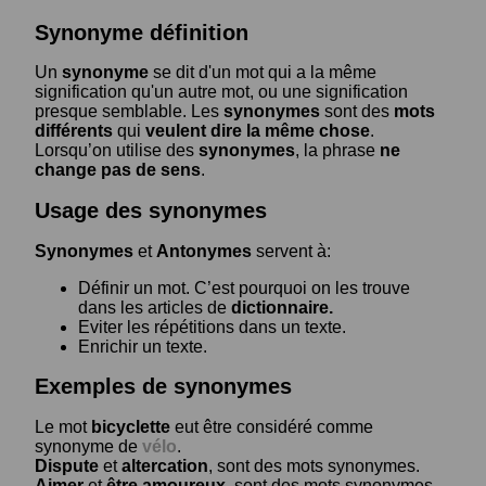
Synonyme définition
Un
synonyme
se dit d'un mot qui a la même
signification qu'un autre mot, ou une signification
presque semblable. Les
synonymes
sont des
mots
différents
qui
veulent dire la même chose
.
Lorsqu’on utilise des
synonymes
, la phrase
ne
change pas de sens
.
Usage des synonymes
Synonymes
et
Antonymes
servent à:
Définir un mot. C’est pourquoi on les trouve
dans les articles de
dictionnaire.
Eviter les répétitions dans un texte.
Enrichir un texte.
Exemples de synonymes
Le mot
bicyclette
eut être considéré comme
synonyme de
vélo
.
Dispute
et
altercation
, sont des mots synonymes.
Aimer
et
être amoureux
, sont des mots synonymes.