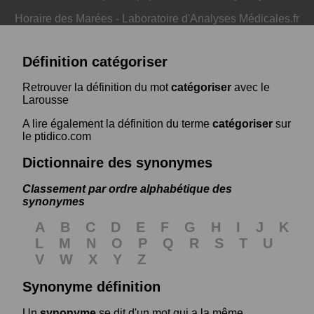
Horaire des Marées
-
Laboratoire d'Analyses Médicales.fr
Définition catégoriser
Retrouver la définition du mot
catégoriser
avec le
Larousse
A lire également la définition du terme
catégoriser
sur
le ptidico.com
Dictionnaire des synonymes
Classement par ordre alphabétique des
synonymes
A
B
C
D
E
F
G
H
I
J
K
L
M
N
O
P
Q
R
S
T
U
V
W
X
Y
Z
Synonyme définition
Un
synonyme
se dit d'un mot qui a la même