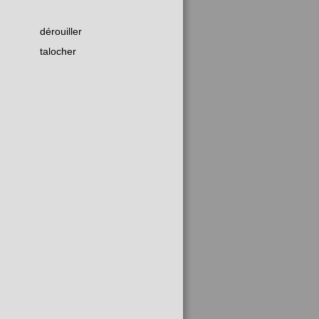
dérouiller
talocher