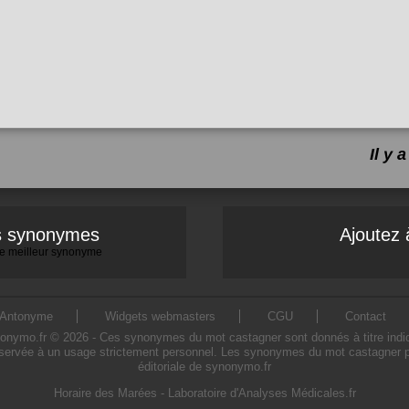
Il y
es synonymes
Ajoutez 
 le meilleur synonyme
Antonyme
Widgets webmasters
CGU
Contact
mo.fr © 2026 - Ces synonymes du mot castagner sont donnés à titre indicatif
servée à un usage strictement personnel. Les synonymes du mot castagner pré
éditoriale de synonymo.fr
Horaire des Marées
-
Laboratoire d'Analyses Médicales.fr