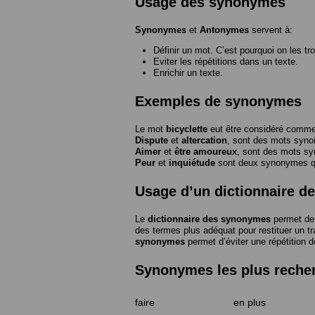
Usage des synonymes
Synonymes
et
Antonymes
servent à:
Définir un mot. C’est pourquoi on les tr
Eviter les répétitions dans un texte.
Enrichir un texte.
Exemples de synonymes
Le mot
bicyclette
eut être considéré com
Dispute
et
altercation
, sont des mots syn
Aimer
et
être amoureux
, sont des mots s
Peur
et
inquiétude
sont deux synonymes que
Usage d’un dictionnaire 
Le
dictionnaire des synonymes
permet de 
des termes plus adéquat pour restituer un trai
synonymes
permet d’éviter une répétition d
Synonymes les plus reche
faire
en plus