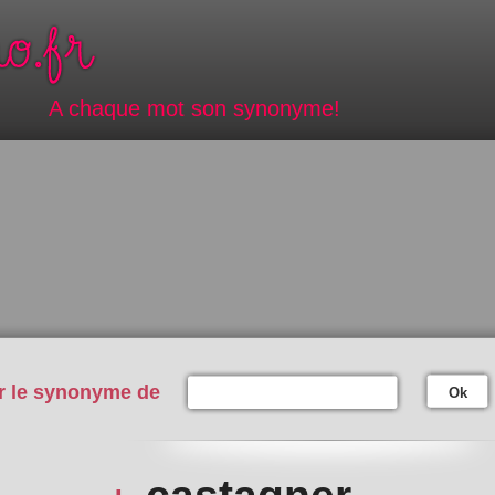
A chaque mot son synonyme!
r le synonyme de
Ok