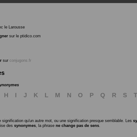
c le Larousse
gner
sur le ptidico.com
r
sur
conjugons.fr
es
 synonymes
H
I
J
K
L
M
N
O
P
Q
R
S
 signification qu'un autre mot, ou une signification presque semblable. Les
s
ilise des
synonymes
, la phrase
ne change pas de sens
.