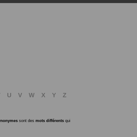
T
U
V
W
X
Y
Z
ynonymes
sont des
mots différents
qui