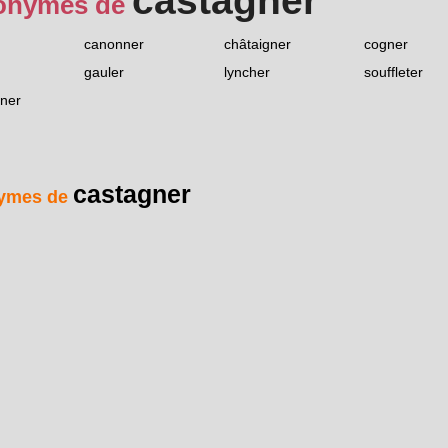
castagner
onymes de
canonner
châtaigner
cogner
gauler
lyncher
souffleter
ner
castagner
ymes de