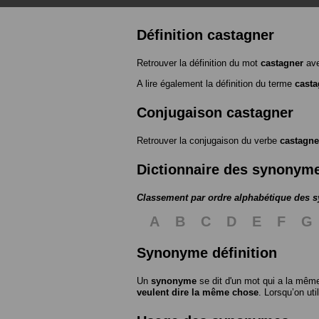
Définition castagner
Retrouver la définition du mot
castagner
ave
A lire également la définition du terme
casta
Conjugaison castagner
Retrouver la conjugaison du verbe
castagne
Dictionnaire des synonym
Classement par ordre alphabétique des
A
B
C
D
E
F
G
Synonyme définition
Un
synonyme
se dit d'un mot qui a la même
veulent dire la même chose
. Lorsqu’on ut