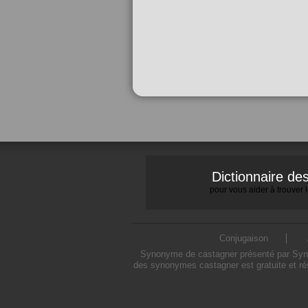
Dictionnaire d
pour vous aider à trouver
Conjugaison
Synonyme de castagner présenté par Synony
des synonymes castagner est gratuite et ré