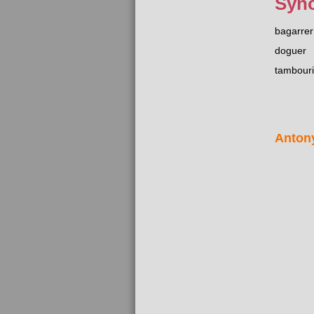
Syn
bagarrer
doguer
tambouri
Anton