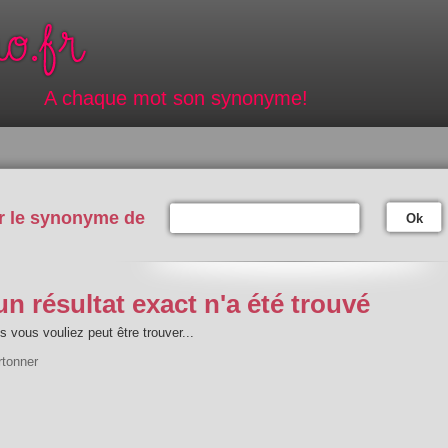
A chaque mot son synonyme!
r le synonyme de
Ok
n résultat exact n'a été trouvé
 vous vouliez peut être trouver...
rtonner