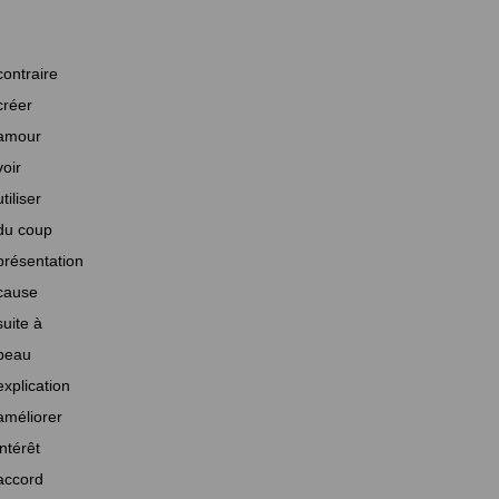
contraire
créer
amour
voir
utiliser
du coup
présentation
cause
suite à
beau
explication
améliorer
intérêt
accord