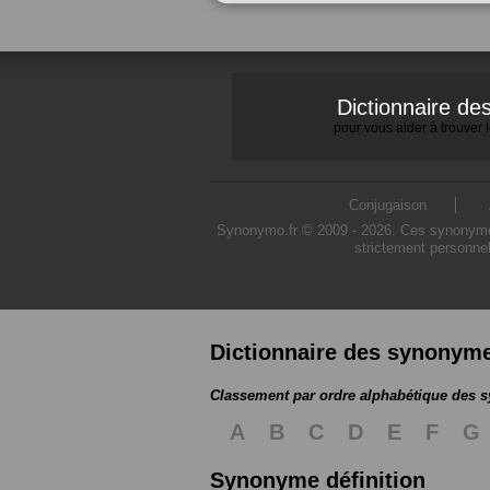
Dictionnaire d
pour vous aider à trouver
Conjugaison
Synonymo.fr © 2009 - 2026. Ces synonymes s
strictement personnel
Dictionnaire des synonym
Classement par ordre alphabétique des
A
B
C
D
E
F
G
Synonyme définition