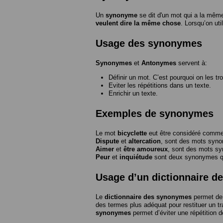
Un
synonyme
se dit d'un mot qui a la même
veulent dire la même chose
. Lorsqu’on ut
Usage des synonymes
Synonymes
et
Antonymes
servent à:
Définir un mot. C’est pourquoi on les tr
Eviter les répétitions dans un texte.
Enrichir un texte.
Exemples de synonymes
Le mot
bicyclette
eut être considéré com
Dispute
et
altercation
, sont des mots syn
Aimer
et
être amoureux
, sont des mots s
Peur
et
inquiétude
sont deux synonymes que
Usage d’un dictionnaire 
Le
dictionnaire des synonymes
permet de 
des termes plus adéquat pour restituer un trai
synonymes
permet d’éviter une répétition d