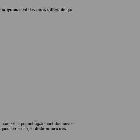
ynonymes
sont des
mots différents
qui
anément. Il permet également de trouver
n question. Enfin, le
dictionnaire des