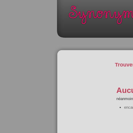
Trouve
Aucu
néanmoins
enca