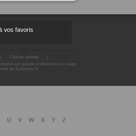
à vos favoris
Cookies settings
nonymes est gratuite et réservée à un usage
toriale de Synonymo.fr
T
U
V
W
X
Y
Z