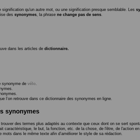
 signification qu'un autre mot, ou une signification presque semblable. Les
s
ilise des
synonymes
, la phrase
ne change pas de sens
.
ouve dans les articles de
dictionnaire.
me synonyme de
vélo
.
onymes.
ynonymes.
 l’on retrouve dans ce dictionnaire des synonymes en ligne.
des synonymes
trouver des termes plus adaptés au contexte que ceux dont on se sert spont
t caractéristique, le but, la fonction, etc. de la chose, de l'être, de l'action e
e mots dans le même texte afin d’améliorer le style de sa rédaction.