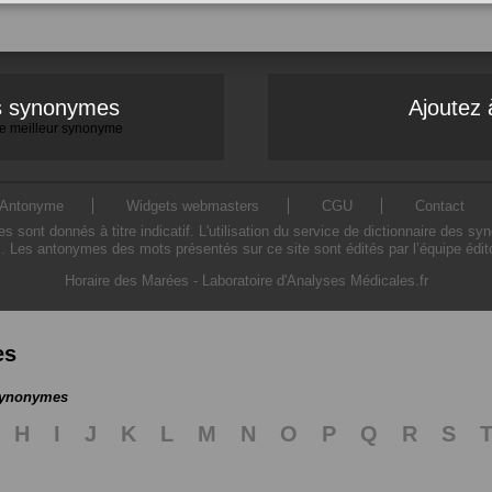
es synonymes
Ajoutez 
 le meilleur synonyme
Antonyme
Widgets webmasters
CGU
Contact
ont donnés à titre indicatif. L'utilisation du service de dictionnaire des sy
. Les antonymes des mots présentés sur ce site sont édités par l’équipe édi
Horaire des Marées
-
Laboratoire d'Analyses Médicales.fr
es
 synonymes
H
I
J
K
L
M
N
O
P
Q
R
S