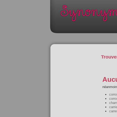
Trouve
Aucu
néanmoins
corro
corro
charr
carri
carre