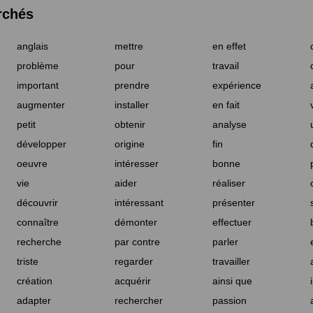
rchés
anglais
mettre
en effet
problème
pour
travail
important
prendre
expérience
augmenter
installer
en fait
petit
obtenir
analyse
développer
origine
fin
oeuvre
intéresser
bonne
vie
aider
réaliser
découvrir
intéressant
présenter
connaître
démonter
effectuer
recherche
par contre
parler
triste
regarder
travailler
création
acquérir
ainsi que
adapter
rechercher
passion