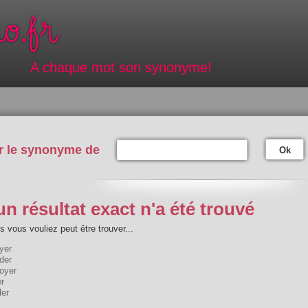
A chaque mot son synonyme!
r le synonyme de
Ok
n résultat exact n'a été trouvé
 vous vouliez peut être trouver...
yer
der
oyer
er
ler