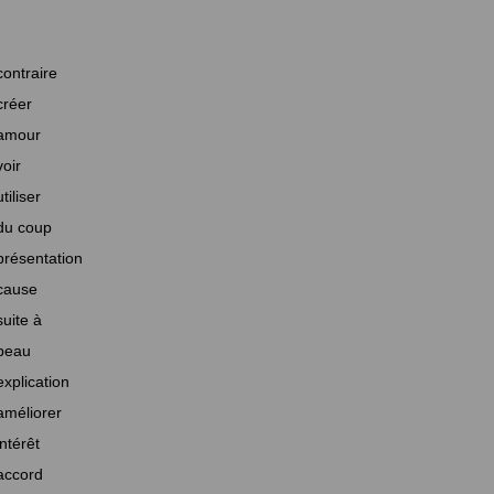
contraire
créer
amour
voir
utiliser
du coup
présentation
cause
suite à
beau
explication
améliorer
intérêt
accord