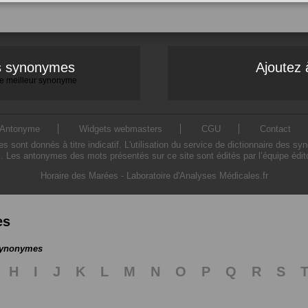
es synonymes
Ajoutez 
 le meilleur synonyme
Antonyme
Widgets webmasters
CGU
Contact
ont donnés à titre indicatif. L'utilisation du service de dictionnaire des sy
. Les antonymes des mots présentés sur ce site sont édités par l’équipe édi
Horaire des Marées
-
Laboratoire d'Analyses Médicales.fr
es
 synonymes
H
I
J
K
L
M
N
O
P
Q
R
S