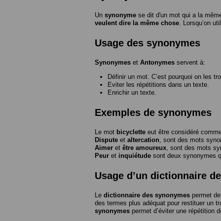
Un
synonyme
se dit d'un mot qui a la même
veulent dire la même chose
. Lorsqu’on ut
Usage des synonymes
Synonymes
et
Antonymes
servent à:
Définir un mot. C’est pourquoi on les tr
Eviter les répétitions dans un texte.
Enrichir un texte.
Exemples de synonymes
Le mot
bicyclette
eut être considéré com
Dispute
et
altercation
, sont des mots syn
Aimer
et
être amoureux
, sont des mots s
Peur
et
inquiétude
sont deux synonymes que
Usage d’un dictionnaire 
Le
dictionnaire des synonymes
permet de 
des termes plus adéquat pour restituer un trai
synonymes
permet d’éviter une répétition d