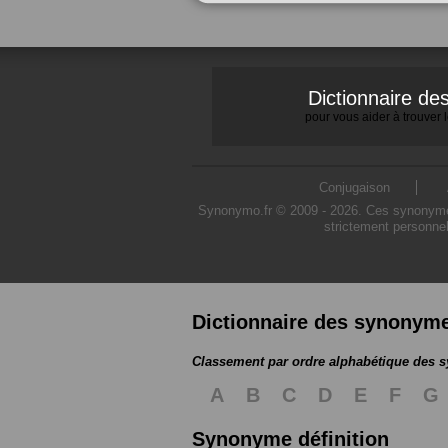
Dictionnaire d
pour vous aider à trouver
Conjugaison
Synonymo.fr © 2009 - 2026. Ces synonymes s
strictement personnel
Dictionnaire des synonym
Classement par ordre alphabétique des
A
B
C
D
E
F
G
Synonyme définition