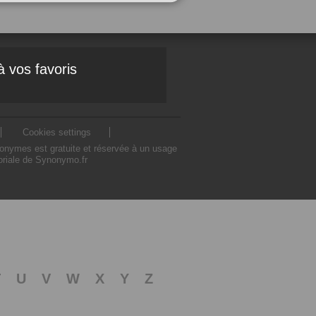
à vos favoris
Cookies settings
nonymes est gratuite et réservée à un usage
toriale de Synonymo.fr
T
U
V
W
X
Y
Z