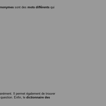
ynonymes
sont des
mots différents
qui
anément. Il permet également de trouver
n question. Enfin, le
dictionnaire des