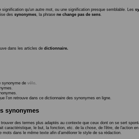
 signification qu'un autre mot, ou une signification presque semblable. Les
s
ilise des
synonymes
, la phrase
ne change pas de sens
.
ouve dans les articles de
dictionnaire.
me synonyme de
vélo
.
onymes.
ynonymes.
 l’on retrouve dans ce dictionnaire des synonymes en ligne.
des synonymes
trouver des termes plus adaptés au contexte que ceux dont on se sert spont
t caractéristique, le but, la fonction, etc. de la chose, de l'être, de l'action e
e mots dans le même texte afin d’améliorer le style de sa rédaction.