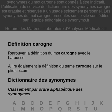
synonymes du mot carogne sont donnés à titre indicatif.
L'utilisation du service de dictionnaire des synonymes carogne
est gratuite et réservée à un usage strictement personnel. Les
synonymes du mot carogne présentés sur ce site sont édités
par l’équipe éditoriale de synonymo.fr
Horaire des Marées
-
Laboratoire d'Analyses Médicales.fr
Définition carogne
Retrouver la définition du mot
carogne
avec le
Larousse
A lire également la définition du terme
carogne
sur le
ptidico.com
Dictionnaire des synonymes
Classement par ordre alphabétique des
synonymes
A
B
C
D
E
F
G
H
I
J
K
L
M
N
O
P
Q
R
S
T
U