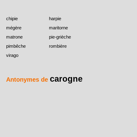
chipie
harpie
mégère
maritorne
matrone
pie-grièche
pimbêche
rombière
virago
carogne
Antonymes de