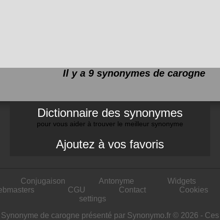
Il y a 9 synonymes de
carogne
Dictionnaire des synonymes
pour vous aider à trouver le meilleur synonyme
Ajoutez à vos favoris
Conjugaison
Antonyme
Widgets
ebmasters
CGU
Contact
Cookies
settings
Synonyme de carogne présenté par Synonymo.fr © 2026 - Ces