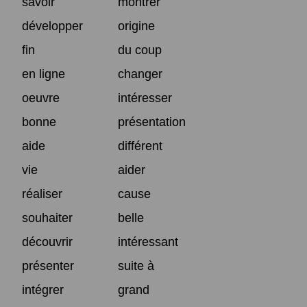
savoir
montrer
développer
origine
fin
du coup
en ligne
changer
oeuvre
intéresser
bonne
présentation
aide
différent
vie
aider
réaliser
cause
souhaiter
belle
découvrir
intéressant
présenter
suite à
intégrer
grand