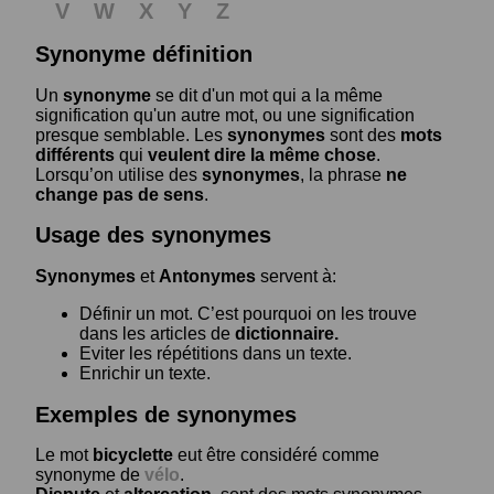
V
W
X
Y
Z
Synonyme définition
Un
synonyme
se dit d'un mot qui a la même
signification qu'un autre mot, ou une signification
presque semblable. Les
synonymes
sont des
mots
différents
qui
veulent dire la même chose
.
Lorsqu’on utilise des
synonymes
, la phrase
ne
change pas de sens
.
Usage des synonymes
Synonymes
et
Antonymes
servent à:
Définir un mot. C’est pourquoi on les trouve
dans les articles de
dictionnaire.
Eviter les répétitions dans un texte.
Enrichir un texte.
Exemples de synonymes
Le mot
bicyclette
eut être considéré comme
synonyme de
vélo
.