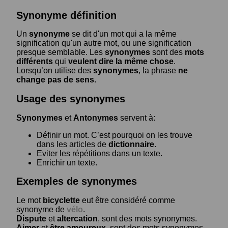
Synonyme définition
Un
synonyme
se dit d'un mot qui a la même
signification qu'un autre mot, ou une signification
presque semblable. Les
synonymes
sont des
mots
différents
qui
veulent dire la même chose
.
Lorsqu’on utilise des
synonymes
, la phrase
ne
change pas de sens
.
Usage des synonymes
Synonymes
et
Antonymes
servent à:
Définir un mot. C’est pourquoi on les trouve
dans les articles de
dictionnaire.
Eviter les répétitions dans un texte.
Enrichir un texte.
Exemples de synonymes
Le mot
bicyclette
eut être considéré comme
synonyme de
vélo
.
Dispute
et
altercation
, sont des mots synonymes.
Aimer
et
être amoureux
, sont des mots synonymes.