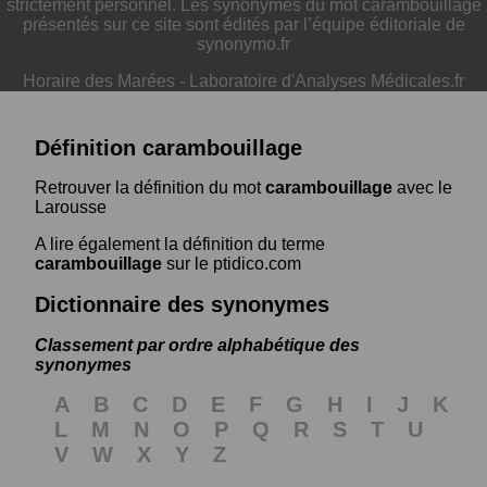
strictement personnel. Les synonymes du mot carambouillage
présentés sur ce site sont édités par l’équipe éditoriale de
synonymo.fr
Horaire des Marées
-
Laboratoire d'Analyses Médicales.fr
Définition carambouillage
Retrouver la définition du mot
carambouillage
avec le
Larousse
A lire également la définition du terme
carambouillage
sur le ptidico.com
Dictionnaire des synonymes
Classement par ordre alphabétique des
synonymes
A
B
C
D
E
F
G
H
I
J
K
L
M
N
O
P
Q
R
S
T
U
V
W
X
Y
Z