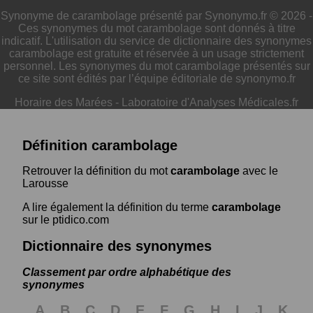
Synonyme de carambolage présenté par Synonymo.fr © 2026 -
Ces synonymes du mot carambolage sont donnés à titre
indicatif. L'utilisation du service de dictionnaire des synonymes
carambolage est gratuite et réservée à un usage strictement
personnel. Les synonymes du mot carambolage présentés sur
ce site sont édités par l’équipe éditoriale de synonymo.fr
Horaire des Marées
-
Laboratoire d'Analyses Médicales.fr
Définition carambolage
Retrouver la définition du mot
carambolage
avec le
Larousse
A lire également la définition du terme
carambolage
sur le ptidico.com
Dictionnaire des synonymes
Classement par ordre alphabétique des
synonymes
A
B
C
D
E
F
G
H
I
J
K