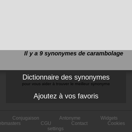
Il y a 9 synonymes de
carambolage
Dictionnaire des synonymes
pour vous aider à trouver le meilleur synonyme
Ajoutez à vos favoris
Conjugaison
Antonyme
Widgets
ebmasters
CGU
Contact
Cookies
settings