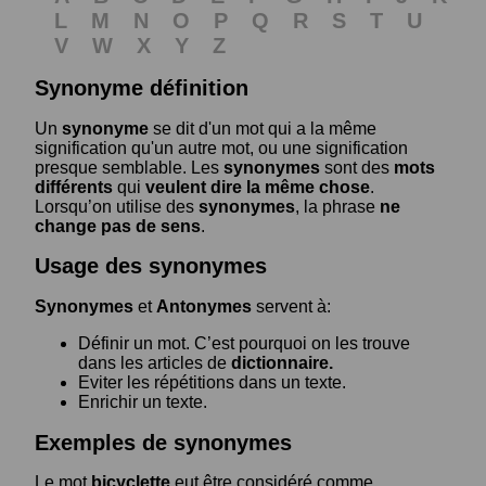
L
M
N
O
P
Q
R
S
T
U
V
W
X
Y
Z
Synonyme définition
Un
synonyme
se dit d'un mot qui a la même
signification qu'un autre mot, ou une signification
presque semblable. Les
synonymes
sont des
mots
différents
qui
veulent dire la même chose
.
Lorsqu’on utilise des
synonymes
, la phrase
ne
change pas de sens
.
Usage des synonymes
Synonymes
et
Antonymes
servent à:
Définir un mot. C’est pourquoi on les trouve
dans les articles de
dictionnaire.
Eviter les répétitions dans un texte.
Enrichir un texte.
Exemples de synonymes
Le mot
bicyclette
eut être considéré comme