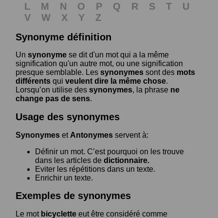
L
M
N
O
P
Q
R
S
T
U
V
W
X
Y
Z
Synonyme définition
Un
synonyme
se dit d'un mot qui a la même
signification qu'un autre mot, ou une signification
presque semblable. Les
synonymes
sont des
mots
différents
qui
veulent dire la même chose
.
Lorsqu’on utilise des
synonymes
, la phrase
ne
change pas de sens
.
Usage des synonymes
Synonymes
et
Antonymes
servent à:
Définir un mot. C’est pourquoi on les trouve
dans les articles de
dictionnaire.
Eviter les répétitions dans un texte.
Enrichir un texte.
Exemples de synonymes
Le mot
bicyclette
eut être considéré comme