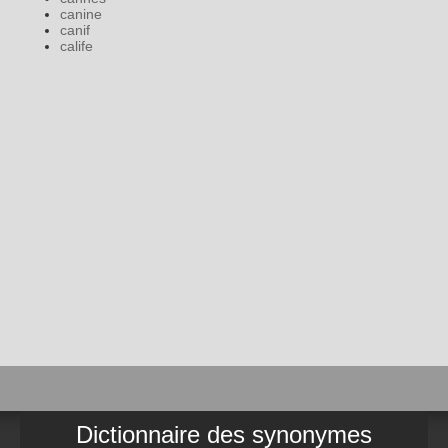
canine
canif
calife
Dictionnaire des synonymes