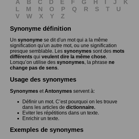
A
B
C
D
E
F
G
H
I
J
K
L
M
N
O
P
Q
R
S
T
U
V
W
X
Y
Z
Synonyme définition
Un
synonyme
se dit d'un mot qui a la même
signification qu'un autre mot, ou une signification
presque semblable. Les
synonymes
sont des
mots
différents
qui
veulent dire la même chose
.
Lorsqu’on utilise des
synonymes
, la phrase
ne
change pas de sens
.
Usage des synonymes
Synonymes
et
Antonymes
servent à:
Définir un mot. C’est pourquoi on les trouve
dans les articles de
dictionnaire.
Eviter les répétitions dans un texte.
Enrichir un texte.
Exemples de synonymes