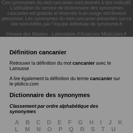
Ces synonymes du mot cancanier sont donnés à titre indicatif.
L'utilisation du service de dictionnaire des synonymes
cancanier est gratuite et réservée à un usage strictement
personnel. Les synonymes du mot cancanier présentés sur ce
site sont édités par l’équipe éditoriale de synonymo.fr
Horaire des Marées
-
Laboratoire d'Analyses Médicales.fr
Définition cancanier
Retrouver la définition du mot
cancanier
avec le
Larousse
A lire également la définition du terme
cancanier
sur
le ptidico.com
Dictionnaire des synonymes
Classement par ordre alphabétique des
synonymes
A
B
C
D
E
F
G
H
I
J
K
L
M
N
O
P
Q
R
S
T
U