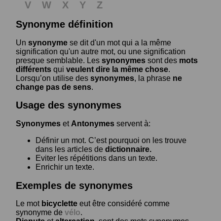
V
W
X
Y
Z
Synonyme définition
Un
synonyme
se dit d'un mot qui a la même
signification qu'un autre mot, ou une signification
presque semblable. Les
synonymes
sont des
mots
différents
qui
veulent dire la même chose
.
Lorsqu’on utilise des
synonymes
, la phrase
ne
change pas de sens
.
Usage des synonymes
Synonymes
et
Antonymes
servent à:
Définir un mot. C’est pourquoi on les trouve
dans les articles de
dictionnaire.
Eviter les répétitions dans un texte.
Enrichir un texte.
Exemples de synonymes
Le mot
bicyclette
eut être considéré comme
synonyme de
vélo
.