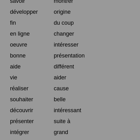
savoir
montrer
développer
origine
fin
du coup
en ligne
changer
oeuvre
intéresser
bonne
présentation
aide
différent
vie
aider
réaliser
cause
souhaiter
belle
découvrir
intéressant
présenter
suite à
intégrer
grand