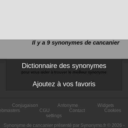
Il y a 9 synonymes de
cancanier
Dictionnaire des synonymes
pour vous aider à trouver le meilleur synonyme
Ajoutez à vos favoris
Conjugaison
Antonyme
Widgets
ebmasters
CGU
Contact
Cookies
settings
Synonyme de cancanier présenté par Synonymo.fr © 2026 -