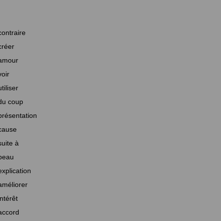
contraire
créer
amour
voir
utiliser
du coup
présentation
cause
suite à
beau
explication
améliorer
intérêt
accord