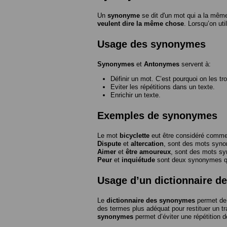
Un
synonyme
se dit d'un mot qui a la même
veulent dire la même chose
. Lorsqu’on ut
Usage des synonymes
Synonymes
et
Antonymes
servent à:
Définir un mot. C’est pourquoi on les tr
Eviter les répétitions dans un texte.
Enrichir un texte.
Exemples de synonymes
Le mot
bicyclette
eut être considéré com
Dispute
et
altercation
, sont des mots syn
Aimer
et
être amoureux
, sont des mots s
Peur
et
inquiétude
sont deux synonymes que
Usage d’un dictionnaire 
Le
dictionnaire des synonymes
permet de 
des termes plus adéquat pour restituer un trai
synonymes
permet d’éviter une répétition d