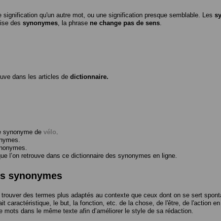
 signification qu'un autre mot, ou une signification presque semblable. Les
s
ilise des
synonymes
, la phrase
ne change pas de sens
.
ouve dans les articles de
dictionnaire.
me synonyme de
vélo
.
onymes.
ynonymes.
 l’on retrouve dans ce dictionnaire des synonymes en ligne.
des synonymes
trouver des termes plus adaptés au contexte que ceux dont on se sert spont
t caractéristique, le but, la fonction, etc. de la chose, de l'être, de l'action e
e mots dans le même texte afin d’améliorer le style de sa rédaction.