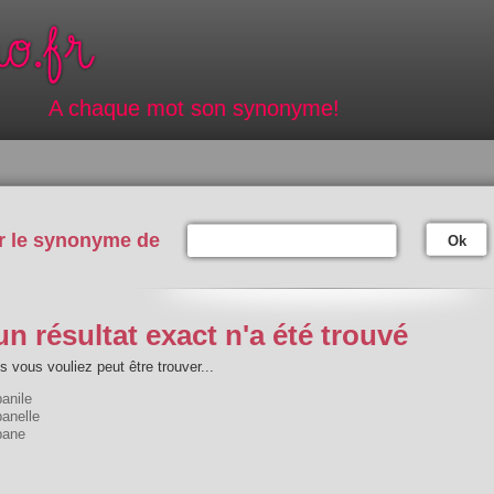
A chaque mot son synonyme!
r le synonyme de
Ok
n résultat exact n'a été trouvé
 vous vouliez peut être trouver...
anile
anelle
pane