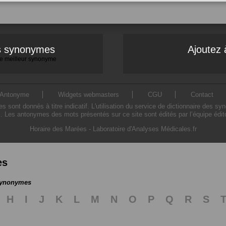
es synonymes
Ajoutez 
 le meilleur synonyme
Antonyme
Widgets webmasters
CGU
Contact
ont donnés à titre indicatif. L'utilisation du service de dictionnaire des sy
. Les antonymes des mots présentés sur ce site sont édités par l’équipe édi
Horaire des Marées
-
Laboratoire d'Analyses Médicales.fr
es
 synonymes
H
I
J
K
L
M
N
O
P
Q
R
S