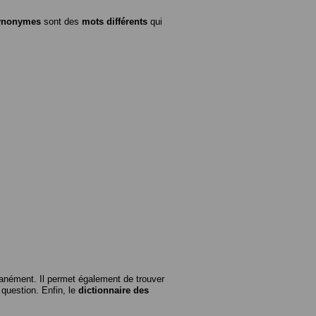
ynonymes
sont des
mots différents
qui
anément. Il permet également de trouver
n question. Enfin, le
dictionnaire des