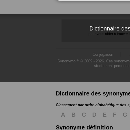
Dictionnaire d
pour vous aider à trouver
Conjugaison
Synonymo.fr © 2009 - 2026. Ces synonymes s
strictement personnel
Dictionnaire des synonym
Classement par ordre alphabétique des
A
B
C
D
E
F
G
Synonyme définition