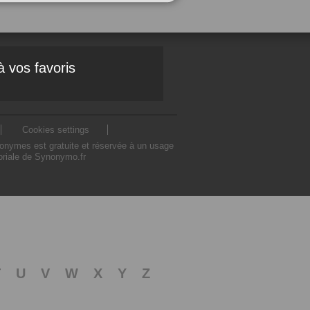
à vos favoris
Cookies settings
nonymes est gratuite et réservée à un usage
toriale de Synonymo.fr
T
U
V
W
X
Y
Z