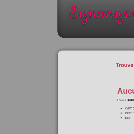
Trouve
Aucu
néanmoins
camp
camp
cam