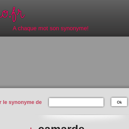
A chaque mot son synonyme!
r le synonyme de
Ok