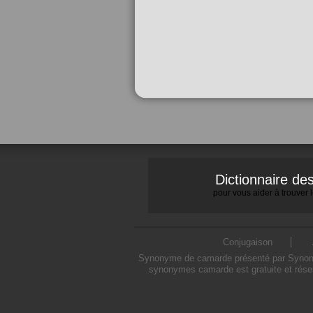
Dictionnaire d
pour vous aider à trouver
Conjugaison
Synonyme de camarde présenté par Synonymo
synonymes camarde est gratuite et rése