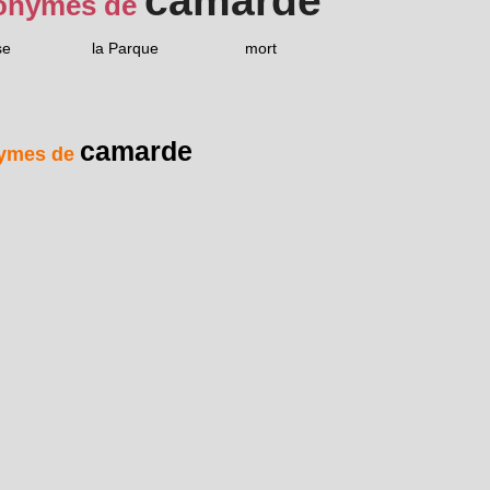
camarde
onymes de
se
la Parque
mort
camarde
ymes de