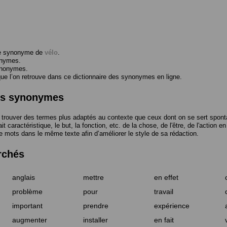
me synonyme de
vélo
.
onymes.
ynonymes.
 l’on retrouve dans ce dictionnaire des synonymes en ligne.
des synonymes
trouver des termes plus adaptés au contexte que ceux dont on se sert spont
t caractéristique, le but, la fonction, etc. de la chose, de l'être, de l'action e
e mots dans le même texte afin d’améliorer le style de sa rédaction.
rchés
anglais
mettre
en effet
problème
pour
travail
important
prendre
expérience
augmenter
installer
en fait