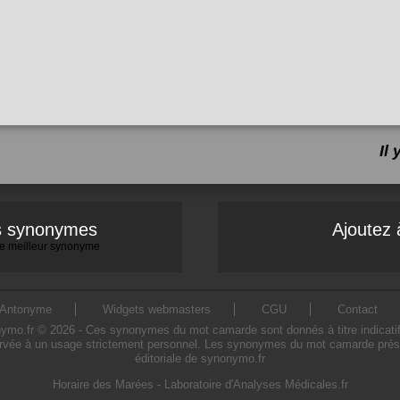
Il
es synonymes
Ajoutez 
 le meilleur synonyme
Antonyme
Widgets webmasters
CGU
Contact
.fr © 2026 - Ces synonymes du mot camarde sont donnés à titre indicatif. L'
rvée à un usage strictement personnel. Les synonymes du mot camarde présent
éditoriale de synonymo.fr
Horaire des Marées
-
Laboratoire d'Analyses Médicales.fr