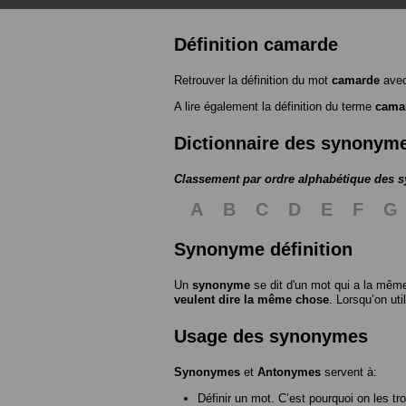
Définition camarde
Retrouver la définition du mot
camarde
avec
A lire également la définition du terme
cama
Dictionnaire des synonym
Classement par ordre alphabétique des
A
B
C
D
E
F
G
Synonyme définition
Un
synonyme
se dit d'un mot qui a la même
veulent dire la même chose
. Lorsqu’on ut
Usage des synonymes
Synonymes
et
Antonymes
servent à:
Définir un mot. C’est pourquoi on les tr