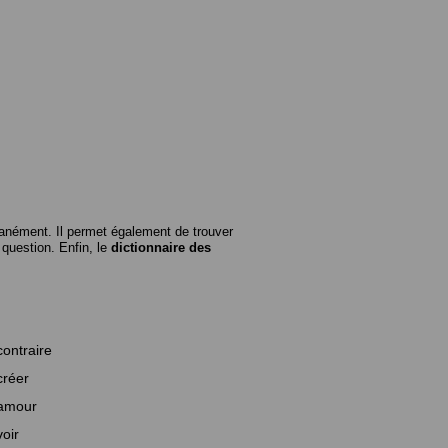
anément. Il permet également de trouver
n question. Enfin, le
dictionnaire des
contraire
créer
amour
voir