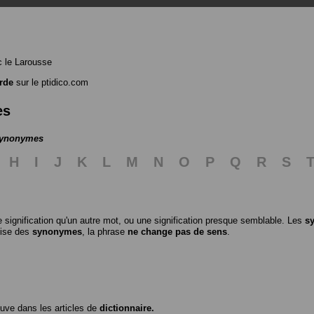
 le Larousse
rde
sur le ptidico.com
es
 synonymes
H
I
J
K
L
M
N
O
P
Q
R
S
 signification qu'un autre mot, ou une signification presque semblable. Les
s
ilise des
synonymes
, la phrase
ne change pas de sens
.
ouve dans les articles de
dictionnaire.