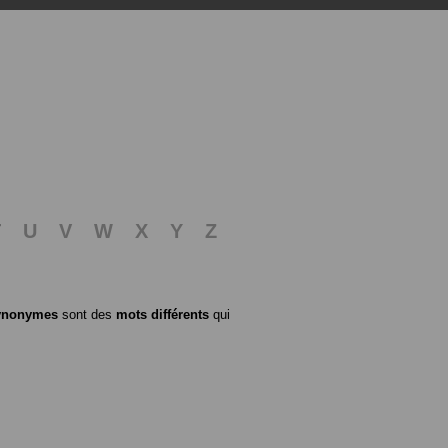
T
U
V
W
X
Y
Z
ynonymes
sont des
mots différents
qui