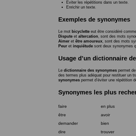
Eviter les répétitions dans un texte.
Enrichir un texte.
Exemples de synonymes
Le mot
bicyclette
eut être considéré com
Dispute
et
altercation
, sont des mots syn
Aimer
et
être amoureux
, sont des mots s
Peur
et
inquiétude
sont deux synonymes que
Usage d’un dictionnaire 
Le
dictionnaire des synonymes
permet de 
des termes plus adéquat pour restituer un trai
synonymes
permet d’éviter une répétition d
Synonymes les plus reche
faire
en plus
être
avoir
demander
bien
dire
trouver