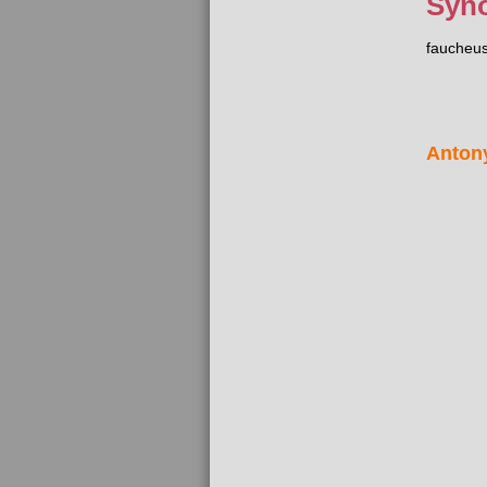
Syn
faucheu
Anton